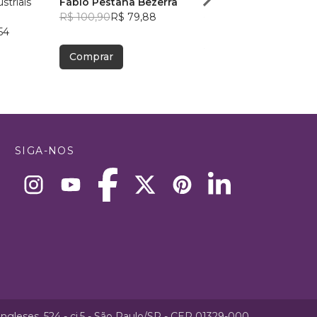
striais
Fábio Pestana Bezerra
Matheus Nascimento
R$ 100,90
R$ 79,88
R$ 54,71
R$ 43,31
54
Comprar
Comprar
SIGA-NOS
ngleses, 524 - cj.5 - São Paulo/SP - CEP 01329-000