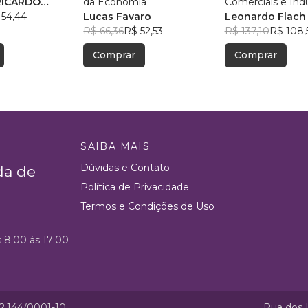
 RICARDO
da Economia
Comerciais e Indu
S
 54,44
Lucas Favaro
Leonardo Flach
R$ 66,36
R$ 52,53
R$ 137,10
R$ 108,
Comprar
Comprar
SAIBA MAIS
Dúvidas e Contato
da de
Política de Privacidade
Termos e Condições de Uso
s 8:00 às 17:00
52.144/0001-10
Rua dos I