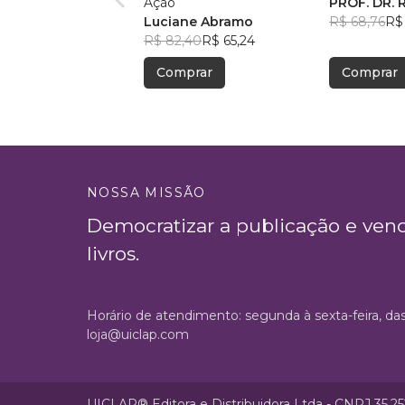
Ação
PROF. DR.
Luciane Abramo
FERNANDE
R$ 68,76
R$
R$ 82,40
R$ 65,24
Comprar
Comprar
NOSSA MISSÃO
Democratizar a publicação e ven
livros.
Horário de atendimento: segunda à sexta-feira, da
loja@uiclap.com
UICLAP® Editora e Distribuidora Ltda - CNPJ 35.2