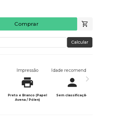
Comprar
Calcular
Impressão
Idade recomendada
Data de publicaç
Preto e Branco (Papel
Sem classificação
23/02/2022
Avena / Pólen)