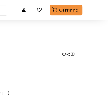
Carrinho
capas)