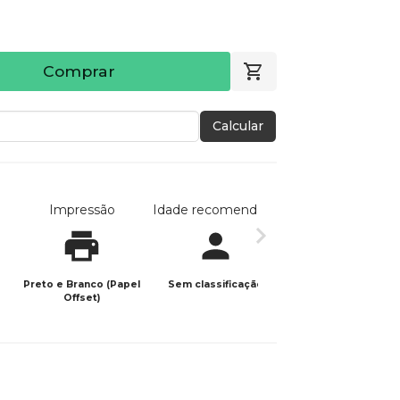
Comprar
Calcular
Impressão
Idade recomendada
Data de publicaç
Preto e Branco (Papel
Sem classificação
22/02/2022
Offset)