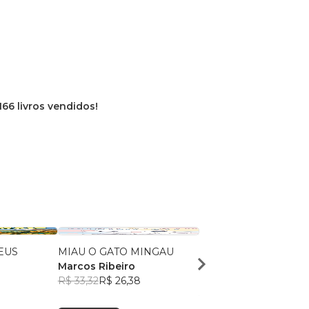
166 livros vendidos!
EUS
MIAU O GATO MINGAU
NO MUNDO DA
Marcos Ribeiro
IMAGINAÇÃO
R$ 33,32
R$ 26,38
Marcos Ribeiro
R$ 32,91
R$ 26,05