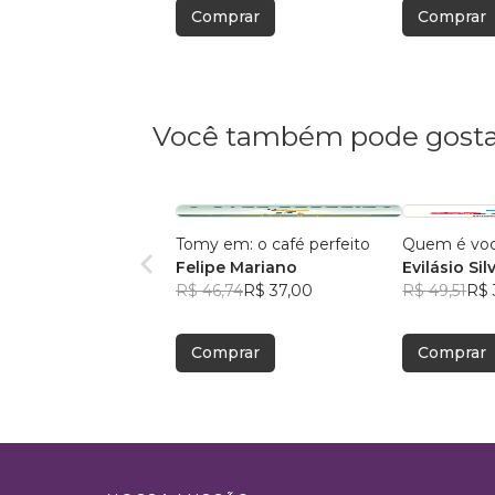
Comprar
Comprar
Você também pode gosta
Tomy em: o café perfeito
Quem é vo
Felipe Mariano
Evilásio Sil
R$ 46,74
R$ 37,00
R$ 49,51
R$ 
Comprar
Comprar