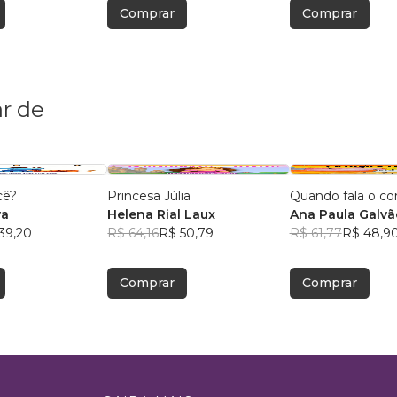
Comprar
Comprar
r de
cê?
Princesa Júlia
Quando fala o co
va
Helena Rial Laux
Ana Paula Galvã
39,20
R$ 64,16
R$ 50,79
Oliveira
R$ 61,77
R$ 48,9
Comprar
Comprar