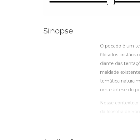
Sinopse
O pecado é um tem
filósofos cristão
diante das tentaçõ
maldade existent
temática naturalm
uma síntese do p
Nesse contexto,o p
da filosofia de Sö