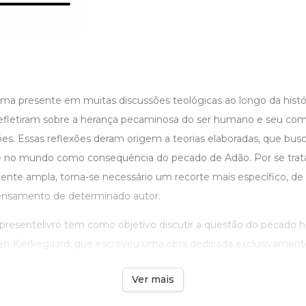
a presente em muitas discussões teológicas ao longo da histór
s refletiram sobre a herança pecaminosa do ser humano e seu c
es. Essas reflexões deram origem a teorias elaboradas, que bus
e no mundo como consequência do pecado de Adão. Por se trat
ente ampla, torna-se necessário um recorte mais específico, de
ensamento de determinado autor.
resentelivro tem como objetivo discutir a questão do pecado her
ren Kierkegaard, que escreveu uma obra dedicada exclusivamente 
Ver mais