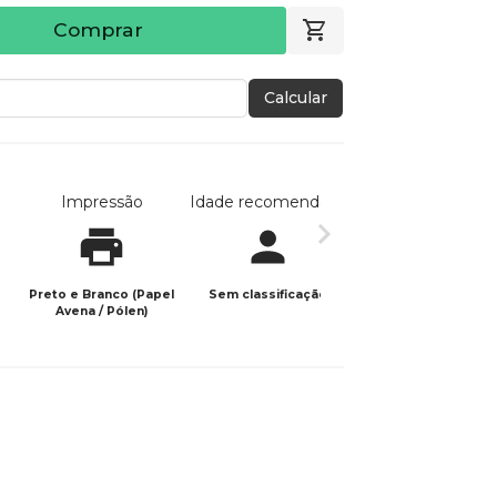
Comprar
Calcular
Impressão
Idade recomendada
Data de publicaç
Preto e Branco (Papel
Sem classificação
13/03/2026
Avena / Pólen)