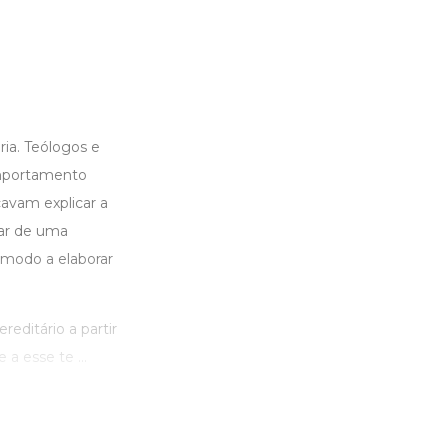
ia. Teólogos e
omportamento
cavam explicar a
ar de uma
 modo a elaborar
editário a partir
a esse te ...