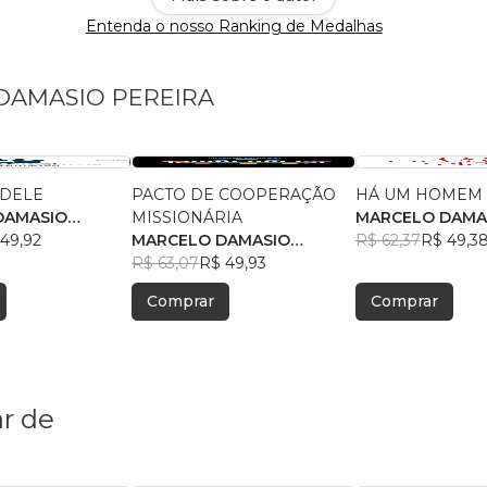
Entenda o nosso Ranking de Medalhas
 DAMASIO PEREIRA
 DELE
PACTO DE COOPERAÇÃO
HÁ UM HOMEM 
DAMASIO
MISSIONÁRIA
MARCELO DAMA
49,92
MARCELO DAMASIO
PEREIRA
R$ 62,37
R$ 49,3
PEREIRA
R$ 63,07
R$ 49,93
Comprar
Comprar
r de