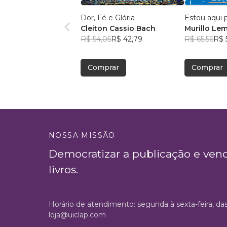
Dor, Fé e Glória
Estou aqui 
Cleiton Cassio Bach
Murillo Le
R$ 54,05
R$ 42,79
R$ 65,56
R$ 
Comprar
Comprar
NOSSA MISSÃO
Democratizar a publicação e ven
livros.
Horário de atendimento: segunda à sexta-feira, da
loja@uiclap.com