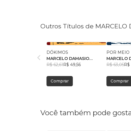
Outros Títulos de MARCELO
DÓKIMOS
POR MEIO
MARCELO DAMASIO
MARCELO 
PEREIRA
R$ 62,61
R$ 49,56
PEREIRA
R$ 63,05
R$ 
Comprar
Comprar
Você também pode gosta