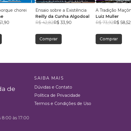
porque chorei
Ensaio sobre a Existência
A Tradição Maçôn
me
Reilly da Cunha Algodoal
Luiz Muller
51,90
R$ 42,82
R$ 33,90
R$ 73,92
R$ 58,52
Comprar
Comprar
SAIBA MAIS
Dúvidas e Contato
da de
Política de Privacidade
Termos e Condições de Uso
s 8:00 às 17:00