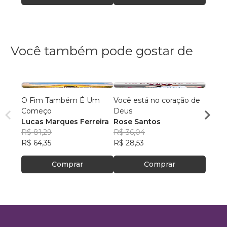
Você também pode gostar de
O Fim Também É Um
Você está no coração de
PARA
Começo
Deus
ESPE
Lucas Marques Ferreira
Rose Santos
Janih
R$ 81,29
R$ 36,04
Souz
R$ 42
R$ 64,35
R$ 28,53
R$ 34
Comprar
Comprar