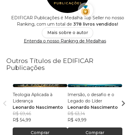
EDIFICAR Publicações é Medalha Top Seller no nosso
Ranking, com um total de
378 livros vendidos!
Mais sobre o autor
Entenda o nosso Ranking de Medalhas
Outros Títulos de EDIFICAR
Publicações
Teologia Aplicada à
Imersão, o desafio e o
Conhece
Liderança
Legado do Líder
Impro
Leonardo Nascimento
Leonardo Nascimento
R$ 69,46
R$ 63,14
R$ 63
R$ 54,99
R$ 49,99
R$ 49
Comprar
Comprar