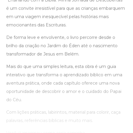
"Ensinando com a Bíblia: Minha Jornada de Descobertas"
é um convite irresistível para que as crianças embarquem
em uma viagem inesquecível pelas histórias mais
emocionantes das Escrituras.
De forma leve e envolvente, o livro percorre desde o
brilho da criação no Jardim do Éden até o nascimento
transformador de Jesus em Belém.
Mais do que uma simples leitura, esta obra é um guia
interativo que transforma o aprendizado bíblico em uma
aventura prática, onde cada capítulo oferece uma nova
oportunidade de descobrir o amor e o cuidado do Papai
do Céu.
Com lições práticas, labirintos, material para colorir, caça
palavras, referências bíblicas e muito mais.