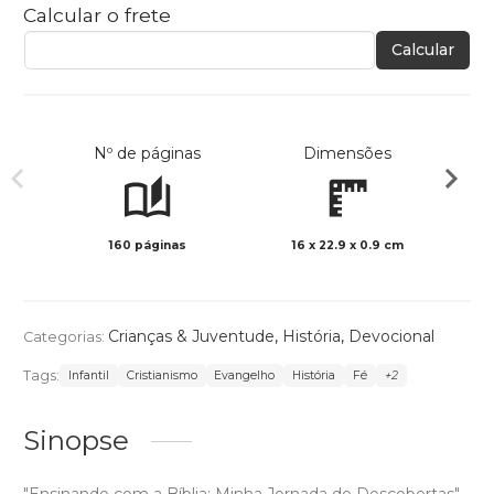
Calcular o frete
Calcular
Nº de páginas
Dimensões
160 páginas
16 x 22.9 x 0.9 cm
Preto 
Crianças & Juventude
,
História
,
Devocional
Categorias:
Tags:
Infantil
Cristianismo
Evangelho
História
Fé
+2
Sinopse