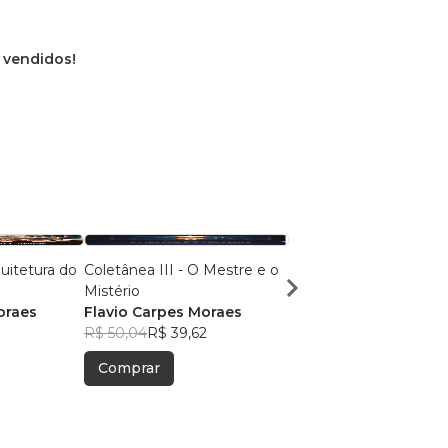
s vendidos!
quitetura do
Coletânea III - O Mestre e o
A tríade esotérica
Mistério
Flavio Carpes Moraes
oraes
Flavio Carpes Moraes
R$ 48,55
R$ 38,44
R$ 50,04
R$ 39,62
Comprar
Comprar