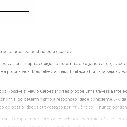
redita que seu destino está escrito?
postas em mapas, códigos e sistemas, delegando a forças exte
ela própria vida. Mas talvez a maior limitação humana seja acred
os Possíveis, Flavio Carpes Moraes propõe uma travessia intelec
onomia, do determinismo à responsabilidade consciente. A vida
 de possibilidades atravessado por influências — nunca por sent
eitor a compreender como a consciência estrutura o futuro antes