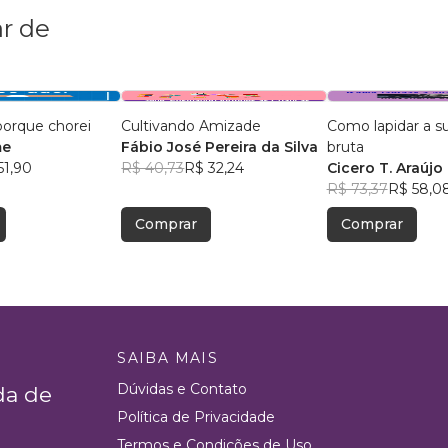
r de
porque chorei
Cultivando Amizade
Como lapidar a s
me
Fábio José Pereira da Silva
bruta
51,90
R$ 40,73
R$ 32,24
Cicero T. Araújo
R$ 73,37
R$ 58,0
Comprar
Comprar
SAIBA MAIS
Dúvidas e Contato
da de
Política de Privacidade
Termos e Condições de Uso