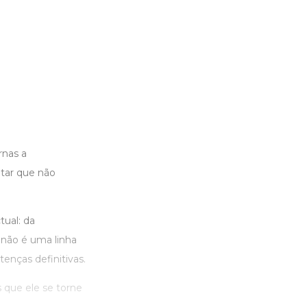
rnas a
itar que não
tual: da
 não é uma linha
enças definitivas.
 que ele se torne