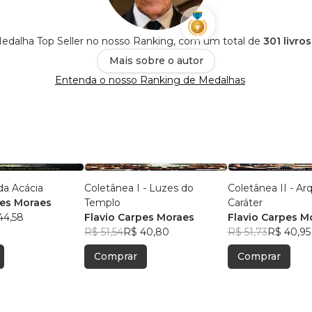
edalha Top Seller no nosso Ranking, com um total de
301 livro
Mais sobre o autor
Entenda o nosso Ranking de Medalhas
da Acácia
Coletânea I - Luzes do
Coletânea II - Ar
pes Moraes
Templo
Caráter
44,58
Flavio Carpes Moraes
Flavio Carpes M
R$ 51,54
R$ 40,80
R$ 51,73
R$ 40,95
Comprar
Comprar