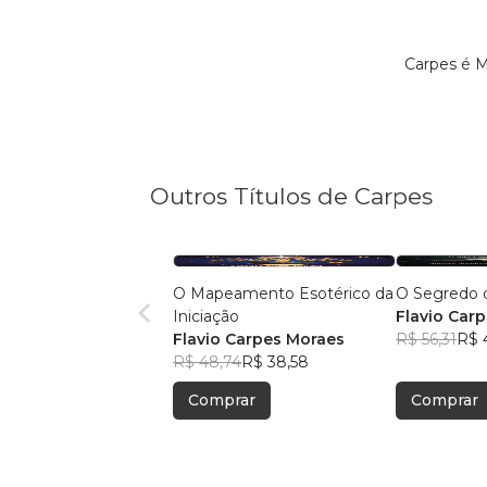
Carpes é M
Outros Títulos de Carpes
O Mapeamento Esotérico da
O Segredo 
Iniciação
Flavio Car
Flavio Carpes Moraes
R$ 56,31
R$ 
R$ 48,74
R$ 38,58
Comprar
Comprar