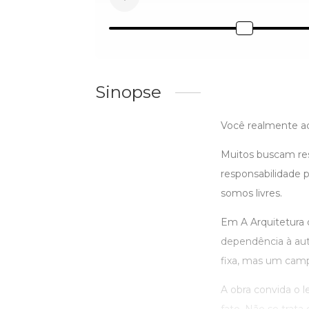
Sinopse
Você realmente ac
Muitos buscam res
responsabilidade p
somos livres.
Em A Arquitetura d
dependência à aut
fixa, mas um campo
A obra convida o l