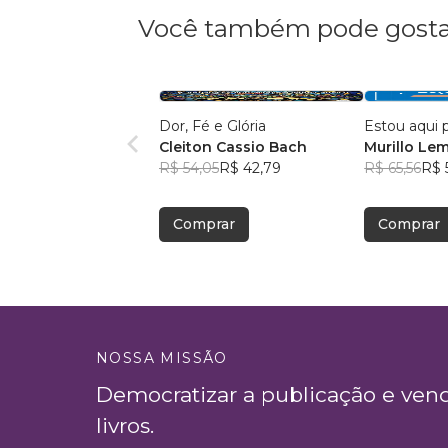
Você também pode gosta
Dor, Fé e Glória
Estou aqui 
Cleiton Cassio Bach
Murillo Le
R$ 54,05
R$ 42,79
R$ 65,56
R$ 
Comprar
Comprar
NOSSA MISSÃO
Democratizar a publicação e ven
livros.