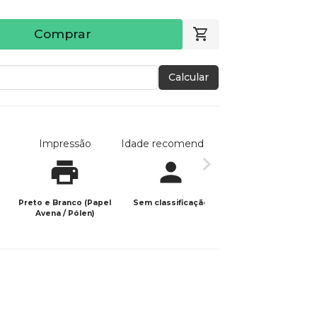
Comprar
Calcular
Impressão
Idade recomendada
Data de publicaç
Preto e Branco (Papel
Sem classificação
12/03/2026
Avena / Pólen)