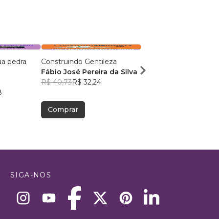
ua pedra
Construindo Gentileza
Ensaio sobre a Existên
Fábio José Pereira da Silva
Reilly da Cunha Algo
R$ 40,73
R$ 32,24
R$ 42,82
R$ 33,90
8
Comprar
Comprar
SIGA-NOS