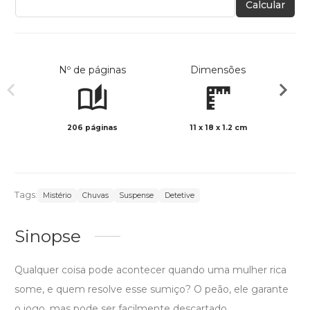
Calcular
Nº de páginas
Dimensões
206 páginas
11 x 18 x 1.2 cm
Preto 
Tags:
Mistério
Chuvas
Suspense
Detetive
Sinopse
Qualquer coisa pode acontecer quando uma mulher rica
some, e quem resolve esse sumiço? O peão, ele garante
o jogo, mas pode ser facilmente descartado.