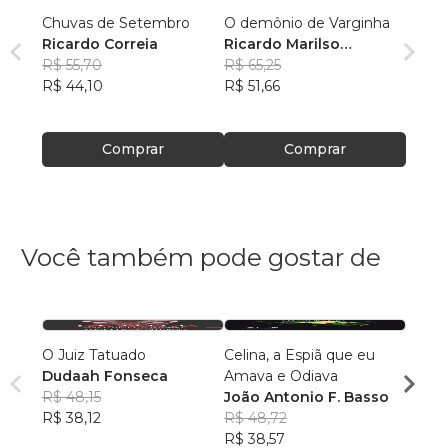
Chuvas de Setembro
O demônio de Varginha
Ricardo Correia
Ricardo Marilso
R$ 55,70
Zamilian Correia
R$ 65,25
R$ 44,10
R$ 51,66
Comprar
Comprar
Você também pode gostar de
O Juiz Tatuado
Celina, a Espiã que eu
O TE
Dudaah Fonseca
Amava e Odiava
ÚLTI
R$ 48,15
João Antonio F. Basso
REGIS
R$ 38,12
R$ 48,72
R$ 67
R$ 38,57
R$ 53