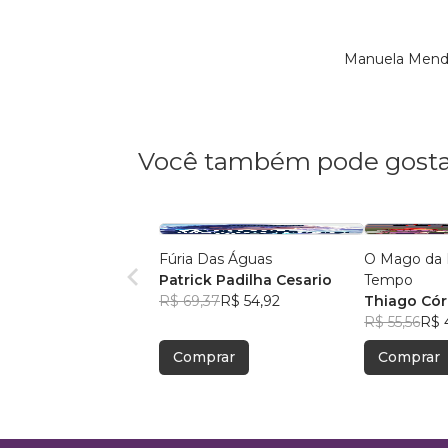
Manuela Mende
Você também pode gosta
Fúria Das Águas
O Mago da 
Patrick Padilha Cesario
Tempo
R$ 69,37
R$ 54,92
Thiago Có
R$ 55,56
R$ 
Comprar
Comprar