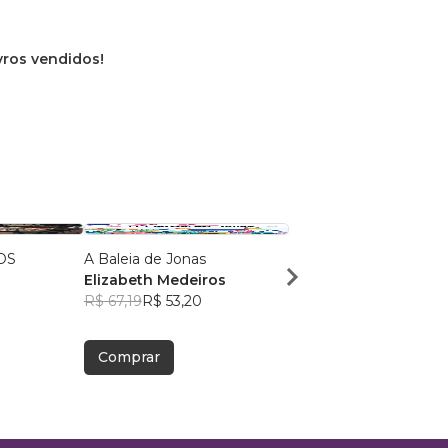
ivros vendidos!
OS
A Baleia de Jonas
Sereno Verde: Ecos na
Elizabeth Medeiros
Floresta
R$ 67,19
R$ 53,20
Adriel Guerra Marque
9
R$ 36,16
R$ 28,62
Comprar
Comprar