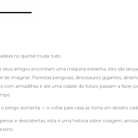
adeira no quintal muda tudo.
 seus amigos encontram uma máquina estranha, eles são lan
l de imaginar. Florestas perigosas, dinossauros gigantes, desert
des com armadilhas e até uma cidade do futuro passam a fazer p
empo.
, o perigo aumenta — e voltar para casa se torna um desafio cad
spense e descobertas, esta é uma história sobre coragem, amiza
stino.