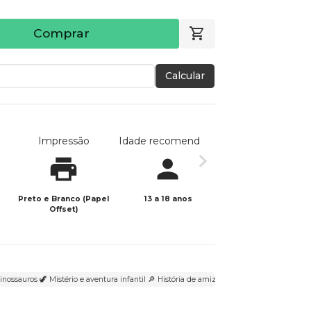
Comprar
Calcular
Impressão
Idade recomendada
Data de publicaç
Preto e Branco (Papel
13 a 18 anos
12/03/2026
Offset)
ossauros 🦖 Mistério e aventura infantil 🔎 História de amizade e coragem