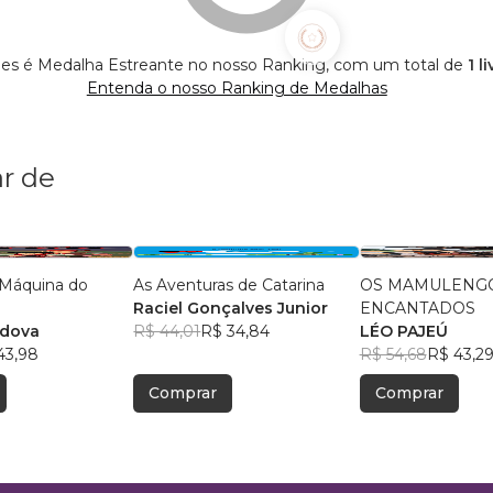
s é Medalha Estreante no nosso Ranking, com um total de
1 l
Entenda o nosso Ranking de Medalhas
r de
Máquina do
As Aventuras de Catarina
OS MAMULENG
Raciel Gonçalves Junior
ENCANTADOS
rdova
R$ 44,01
R$ 34,84
LÉO PAJEÚ
43,98
R$ 54,68
R$ 43,2
Comprar
Comprar