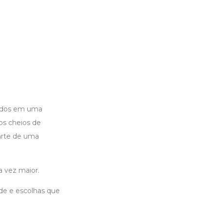
çados em uma
os cheios de
arte de uma
a vez maior.
de e escolhas que