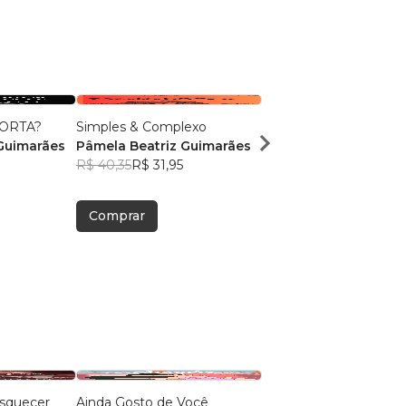
ORTA?
Simples & Complexo
105 Mensagens ao Se
Guimarães
Pâmela Beatriz Guimarães
Coração
R$ 40,35
R$ 31,95
Pâmela Beatriz Guim
R$ 40,15
R$ 31,78
Comprar
Comprar
esquecer
Ainda Gosto de Você
E foi assim