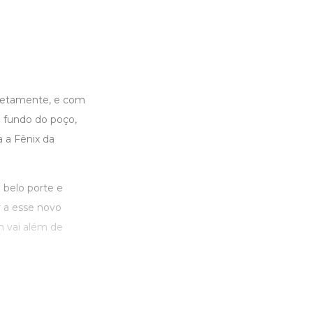
letamente, e com
o fundo do poço,
a a Fênix da
.
belo porte e
r a esse novo
m vai além de