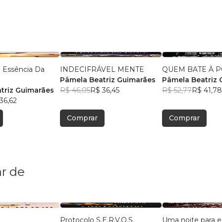
 Essência Da
INDECIFRÁVEL MENTE
QUEM BATE À P
Pâmela Beatriz Guimarães
Pâmela Beatriz 
triz Guimarães
R$ 46,05
R$ 36,45
R$ 52,77
R$ 41,78
36,62
Comprar
Comprar
r de
Protocolo S.E.R.V.O.S.
Uma noite para 