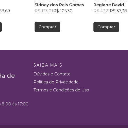
Sidney dos Reis Gomes
Regiane David
58,69
R$ 133,01
R$ 105,30
R$ 47,21
R$ 37,38
Comprar
Comprar
SAIBA MAIS
Dúvidas e Contato
da de
Política de Privacidade
Termos e Condições de Uso
s 8:00 às 17:00