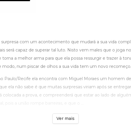
de surpresa com um acontecimento que mudará a sua vida comp
ais será capaz de superar tal luto. Nisto vem males que o joga n
 torna a melhor arma para que ela possa ressurgir e trazer à ton
e modo, num piscar de olhos a sua vida tem um novo recomeço
ão Paulo/Recife ela encontra com Miguel Moraes um homem de 
 que ela não sabe é que muitas surpresas viriam após se entrega
rá colocada a prova, e compreenderá que estar ao lado de algué
al, pois a união rompe barreiras, e que o ...
Ver mais