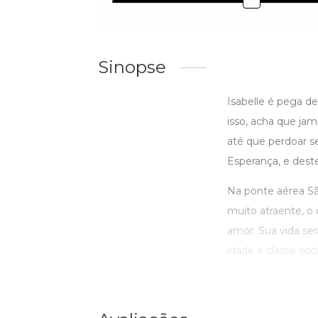
Sinopse
Isabelle é pega 
isso, acha que jam
até que perdoar se
Esperança, e dest
Na ponte aérea S
muito atraente, o
amor. Sua vida se
idade e classe soci