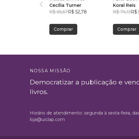
Cecília Turner
Koral Reis
R$ 66,67
R$ 52,78
R$ 74,13
R$ 
Comprar
Comprar
NOSSA MISSÃO
Democratizar a publicação e ven
livros.
Horário de atendimento: segunda à sexta-feira, da
loja@uiclap.com