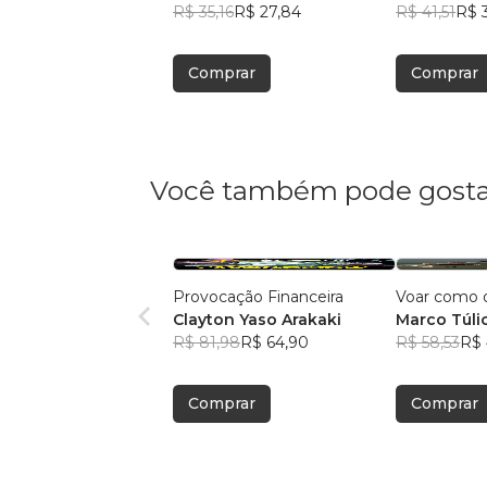
R$ 35,16
R$ 27,84
R$ 41,51
R$ 
Comprar
Comprar
Você também pode gosta
Provocação Financeira
Voar como 
Clayton Yaso Arakaki
Marco Túlio
R$ 81,98
R$ 64,90
Britto
R$ 58,53
R$ 
Comprar
Comprar