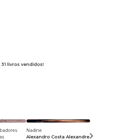
e
31 livros vendidos!
badores
Nadine
Estelarion
as
Alexandro Costa Alexandre
Alexandro Costa Ale