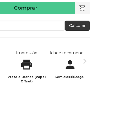
Comprar
Calcular
Impressão
Idade recomendada
Data de publicaç
Preto e Branco (Papel
Sem classificação
11/03/2026
Offset)