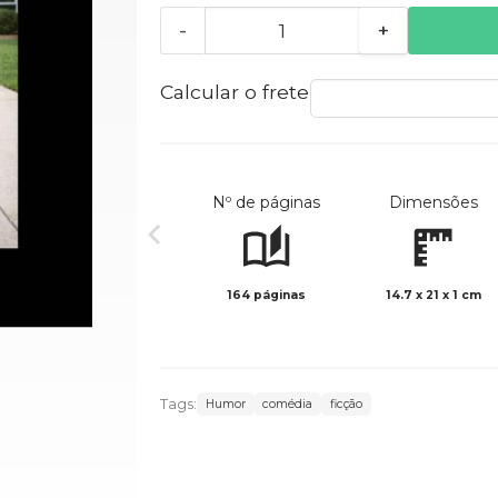
-
+
Calcular o frete
Nº de páginas
Dimensões
164 páginas
14.7 x 21 x 1 cm
Tags:
Humor
comédia
ficção