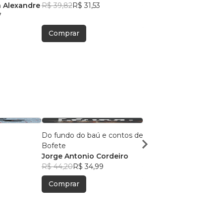
 Alexandre
R$ 39,82
R$ 31,53
R$ 40,56
R$ 32,11
7
Comprar
Comprar
Do fundo do baú e contos de
Joinville para quem t
Bofete
humor
0
Jorge Antonio Cordeiro
Peterson Fernandes
R$ 44,20
R$ 34,99
R$ 55,34
R$ 43,82
Comprar
Comprar