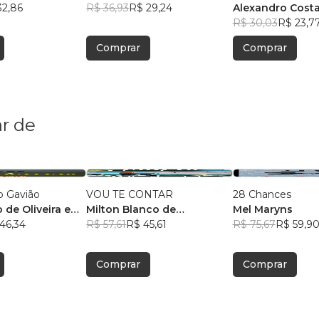
32,86
R$ 36,93
R$ 29,24
Alexandro Costa
R$ 30,03
R$ 23,7
Comprar
Comprar
r de
o Gavião
VOU TE CONTAR
28 Chances
 de Oliveira e
Milton Blanco de
Mel Maryns
46,34
Abrunhosa Trindade Filho
R$ 57,61
R$ 45,61
R$ 75,67
R$ 59,9
Comprar
Comprar