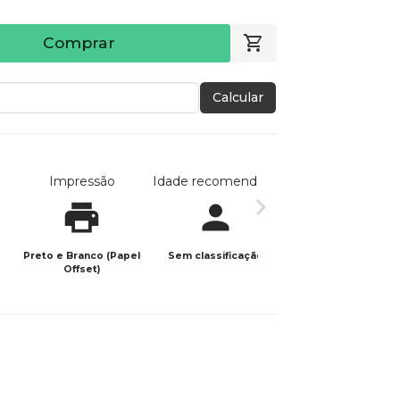
Comprar
Calcular
Impressão
Idade recomendada
Data de publicaç
Preto e Branco (Papel
Sem classificação
11/03/2026
Offset)