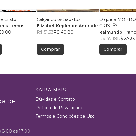
e Cristo
Calçando os Sapatos
O que é MORD
neck Lemos
Elizabet Kepler de Andrade
CRISTÃ?
50,00
R$ 51,53
R$ 40,80
Raimundo Franc
Figueiredo
R$ 47,18
R$ 37,35
Comprar
Comprar
SAIBA MAIS
Dúvidas e Contato
da de
Política de Privacidade
Termos e Condições de Uso
s 8:00 às 17:00