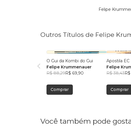
Felipe Krummen
Outros Títulos de Felipe K
O Gui da Kombi do Gui
Apostila EC
Felipe Krummenauer
Felipe Kr
R$ 88,29
R$ 69,90
R$ 38,43
R$
Comprar
Comprar
Você também pode gosta