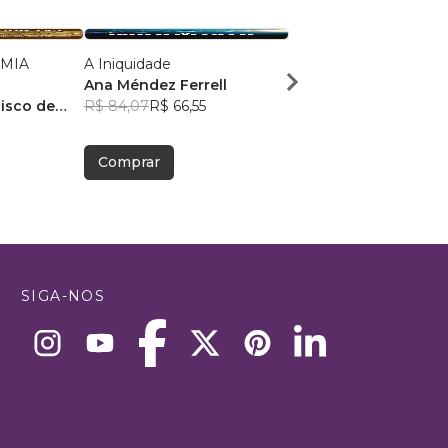
OMIA
A Iniquidade
Uma Jornada para a
Ana Méndez Ferrell
Eternidade II
isco de
R$ 84,07
R$ 66,55
Pr Ageu Silvestre
R$ 45,93
R$ 36,37
Comprar
Comprar
SIGA-NOS