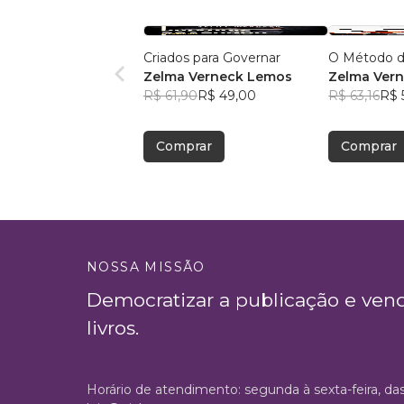
Criados para Governar
O Método d
Zelma Verneck Lemos
Zelma Ver
R$ 61,90
R$ 49,00
R$ 63,16
R$ 
Comprar
Comprar
NOSSA MISSÃO
Democratizar a publicação e ven
livros.
Horário de atendimento: segunda à sexta-feira, da