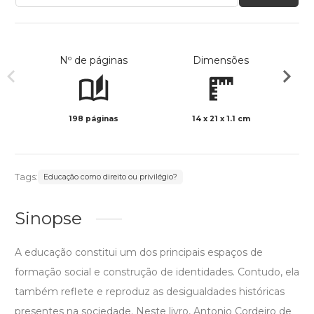
Nº de páginas
Dimensões
198 páginas
14 x 21 x 1.1 cm
Preto 
Tags:
Educação como direito ou privilégio?
Sinopse
A educação constitui um dos principais espaços de
formação social e construção de identidades. Contudo, ela
também reflete e reproduz as desigualdades históricas
presentes na sociedade. Neste livro, Antonio Cordeiro de