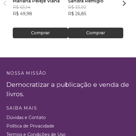
Mariana Peleje Viana
Sandra Remígio
Onde 
R$ 63,14
R$ 33,92
Danie
R$ 49,98
R$ 26,85
(Negr
R$ 85
R$ 67
Comprar
Comprar
NOSSA MISSÃO
Democratizar a publicação e venda de
livros.
SAIBA MAIS
Dúvidas e Contato
Política de Privacidade
Termos e Condições de Uso