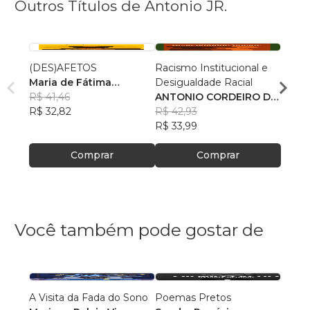
Outros Títulos de Antonio JR.
(DES)AFETOS
Racismo Institucional e
Joyce
Maria de Fátima
Desigualdade Racial
escon
Cordeiro de Souza
R$ 41,46
ANTONIO CORDEIRO DE
ANTO
R$ 32,82
SOUZA JUNIOR
R$ 42,93
SOUZ
R$ 47
R$ 33,99
R$ 37
Comprar
Comprar
Você também pode gostar de
A Visita da Fada do Sono
Poemas Pretos
A Cor