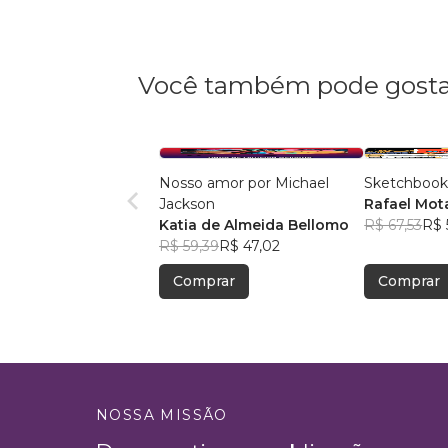
Você também pode gosta
Nosso amor por Michael
Sketchbook
Jackson
Rafael Mot
Katia de Almeida Bellomo
R$ 67,53
R$ 
R$ 59,39
R$ 47,02
Comprar
Comprar
NOSSA MISSÃO