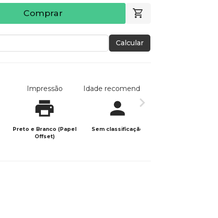
Comprar
Calcular
Impressão
Idade recomendada
Data de publicaç
Preto e Branco (Papel
Sem classificação
10/03/2026
Offset)