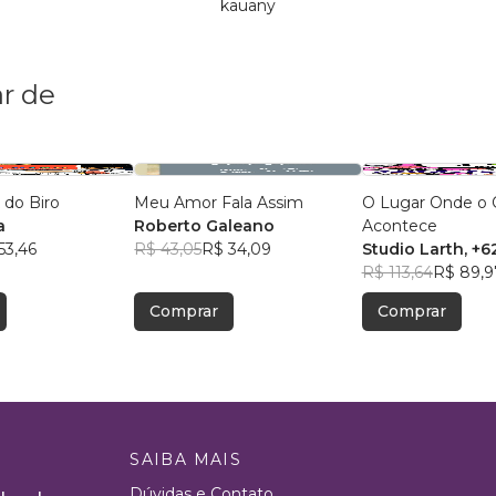
kauany
r de
 do Biro
Meu Amor Fala Assim
O Lugar Onde o 
a
Roberto Galeano
Acontece
53,46
R$ 43,05
R$ 34,09
Studio Larth
, +6
R$ 113,64
R$ 89,9
Comprar
Comprar
SAIBA MAIS
Dúvidas e Contato