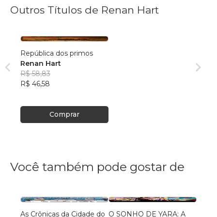
Outros Títulos de Renan Hart
República dos primos
Renan Hart
R$ 58,83
R$ 46,58
Comprar
Você também pode gostar de
As Crônicas da Cidade do
O SONHO DE YARA: A
Conto