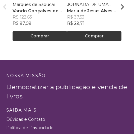
Marquês de Sapucaí
JORNADA DE UMA
Fabrí
Vando Gonçalves de
MENINA INDÍGENA
Maria de Jesus Alves
R$ 75
Araújo
R$ 122,63
dos Santos
R$ 37,53
R$ 60
R$ 97,09
R$ 29,71
Comprar
Comprar
NOSSA MISSÃO
Democratizar a publicação e venda de
livros.
SAIBA MAIS
Dúvidas e Contato
Política de Privacidade