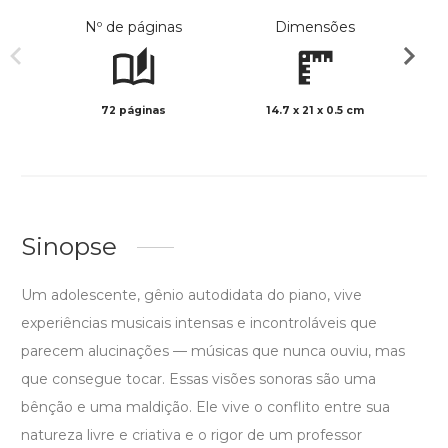
Nº de páginas
Dimensões
72 páginas
14.7 x 21 x 0.5 cm
Preto 
Sinopse
Um adolescente, gênio autodidata do piano, vive
experiências musicais intensas e incontroláveis que
parecem alucinações — músicas que nunca ouviu, mas
que consegue tocar. Essas visões sonoras são uma
bênção e uma maldição. Ele vive o conflito entre sua
natureza livre e criativa e o rigor de um professor