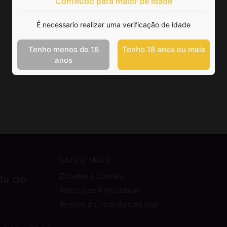
Conteúdo para maior de idade
É necessario realizar uma verificação de idade
Tenho menos de 18
Tenho 18 anos ou mais
anos
SAIBA MAIS
Dúvidas e Contato
da de
Política de Privacidade
Termos e Condições de Uso