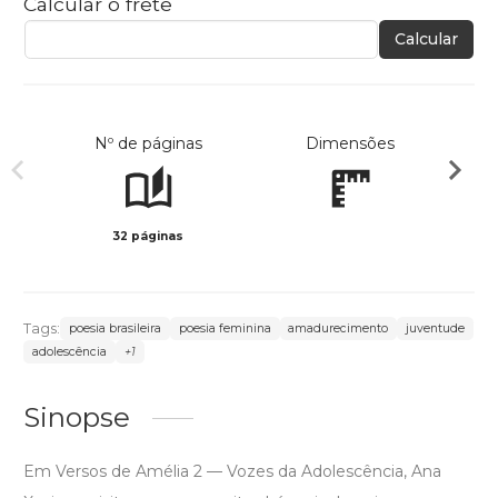
Calcular o frete
Calcular
Nº de páginas
Dimensões
32 páginas
Col
Tags:
poesia brasileira
poesia feminina
amadurecimento
juventude
adolescência
+1
Sinopse
Em Versos de Amélia 2 — Vozes da Adolescência, Ana