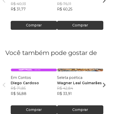
Xavier
R$ 40,13
Xavier
R$ 76,11
Xavie
R$ 41
R$ 31,77
R$ 60,25
R$ 32
Comprar
Comprar
Você também pode gostar de
Em Contos
Seleta poética
O que
Diego Cardoso
Wagner Leal Guimarães
enten
R$ 71,85
R$ 42,84
ainda 
Carla
R$ 56,88
R$ 33,91
R$ 57
R$ 45
Comprar
Comprar