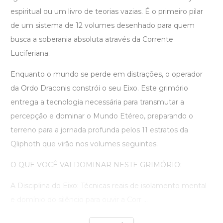
espiritual ou um livro de teorias vazias. É o primeiro pilar
de um sistema de 12 volumes desenhado para quem
busca a soberania absoluta através da Corrente
Luciferiana.
Enquanto o mundo se perde em distrações, o operador
da Ordo Draconis constrói o seu Eixo. Este grimório
entrega a tecnologia necessária para transmutar a
percepção e dominar o Mundo Etéreo, preparando o
terreno para a jornada profunda pelos 11 estratos da
Qliphoth que virão nos volumes seguintes.
O QUE VOCÊ VAI DOMINAR NESTE GRIMÓRIO:
A Disciplina do Eixo: Técnicas reais de isolamento mental
e domínio do silêncio para ouvir a Corr ...