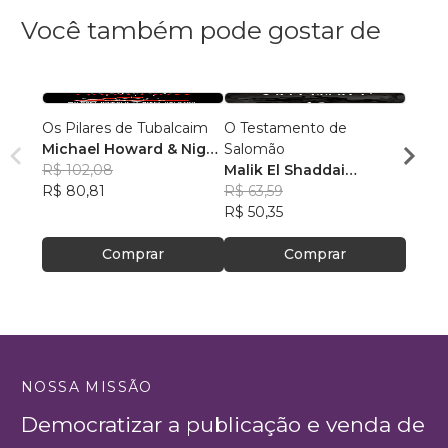
Você também pode gostar de
Os Pilares de Tubalcaim
O Testamento de
O Ca
Michael Howard & Nigel
Salomão
Esque
Jackson
R$ 102,08
Malik El Shaddai
Dami
R$ 80,81
Editorial
R$ 63,59
R$ 121
R$ 50,35
R$ 95
Comprar
Comprar
NOSSA MISSÃO
Democratizar a publicação e venda de