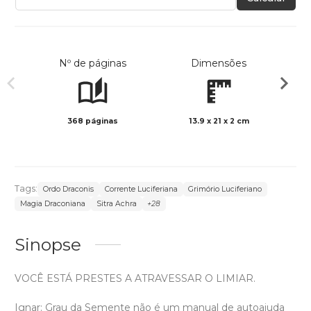
Nº de páginas
Dimensões
368 páginas
13.9 x 21 x 2 cm
Preto 
Tags:
Ordo Draconis
Corrente Luciferiana
Grimório Luciferiano
Magia Draconiana
Sitra Achra
+28
Sinopse
VOCÊ ESTÁ PRESTES A ATRAVESSAR O LIMIAR.
Ignar: Grau da Semente não é um manual de autoajuda