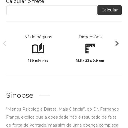
Calcular o frete
Calcular
Nº de páginas
Dimensões
160 páginas
15.5 x 23 x 0.9 cm
Col
Sinopse
“Menos Psicologia Barata, Mais Ciência”, do Dr. Fernando
França, explica que a obesidade não é resultado de falta
de força de vontade, mas sim de uma doença complexa