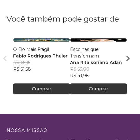
Você também pode gostar de
O Elo Mais Frágil
Escolhas que
O cér
Fabio Rodrigues Thuler
Transformam
prote
R$ 65,15
Ana Rita soriano Adan
Ana L
R$ 51,58
R$ 53,00
R$ 52
R$ 41,96
R$ 41
Comprar
Comprar
NOSSA MISSÃO