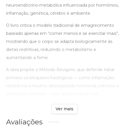
neuroendócrino-metabólica influenciada por hormônios,
inflamação, genética, cérebro e ambiente.
O livro critica o modelo tradicional de emagrecimento
baseado apenas em “comer menos e se exercitar mais”,
mostrando que o corpo se adapta biologicamente às
dietas restritivas, reduzindo o metabolismo e
aumentando a fome.
A obra propõe o Método Revigore, que defende tratar
primeiro os bloqueios fisiológicos — como inflamação,
resistência à insulina, desregulação hormonal, estresse e
alterações cerebrais — para depois buscar a pe ...
Ver mais
Avaliações