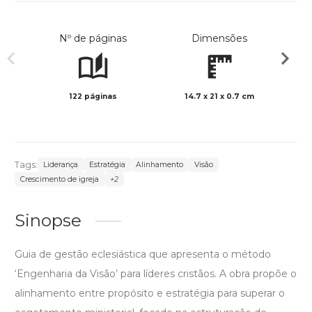
Nº de páginas
Dimensões
122 páginas
14.7 x 21 x 0.7 cm
Preto 
Tags:
Liderança
Estratégia
Alinhamento
Visão
Crescimento de igreja
+2
Sinopse
Guia de gestão eclesiástica que apresenta o método
‘Engenharia da Visão’ para líderes cristãos. A obra propõe o
alinhamento entre propósito e estratégia para superar o