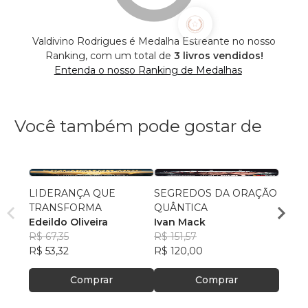
Valdivino Rodrigues é Medalha Estreante no nosso
Ranking, com um total de
3 livros vendidos!
Entenda o nosso Ranking de Medalhas
Você também pode gostar de
LIDERANÇA QUE
SEGREDOS DA ORAÇÃO
Uma J
TRANSFORMA
QUÂNTICA
Eterni
Edeildo Oliveira
Ivan Mack
Pr Ag
R$ 67,35
R$ 151,57
R$ 45
R$ 53,32
R$ 120,00
R$ 36
Comprar
Comprar