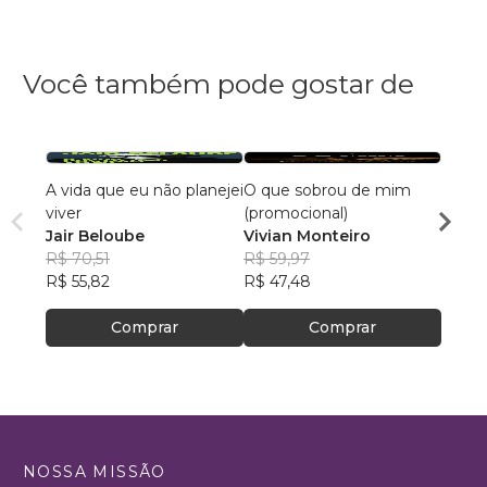
Você também pode gostar de
A vida que eu não planejei
O que sobrou de mim
Ah! A
viver
(promocional)
Isabe
Jair Beloube
Vivian Monteiro
R$ 68
R$ 70,51
R$ 59,97
R$ 53
R$ 55,82
R$ 47,48
Comprar
Comprar
NOSSA MISSÃO