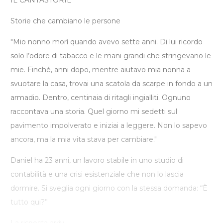
IL CANTASTORIE
Storie che cambiano le persone
"Mio nonno morì quando avevo sette anni. Di lui ricordo
solo l’odore di tabacco e le mani grandi che stringevano le
mie. Finché, anni dopo, mentre aiutavo mia nonna a
svuotare la casa, trovai una scatola da scarpe in fondo a un
armadio. Dentro, centinaia di ritagli ingialliti. Ognuno
raccontava una storia. Quel giorno mi sedetti sul
pavimento impolverato e iniziai a leggere. Non lo sapevo
ancora, ma la mia vita stava per cambiare."
Daniel ha 23 anni, un lavoro stabile in uno studio di
contabilità e una crisi esistenziale che non lo lascia
dormire. Si sveglia ogni giorno con la stessa domanda: “È
tutto qui?”