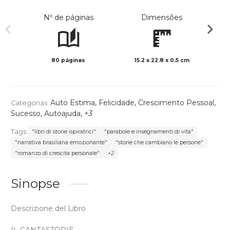
Nº de páginas
Dimensões
80 páginas
15.2 x 22.8 x 0.5 cm
Preto 
Auto Estima
,
Felicidade
,
Crescimento Pessoal
,
Categorias:
Sucesso
,
Autoajuda
,
+3
Tags:
"libri di storie ispiratrici"
"parabole e insegnamenti di vita"
"narrativa brasiliana emozionante"
"storie che cambiano le persone"
"romanzo di crescita personale"
+2
Sinopse
Descrizione del Libro