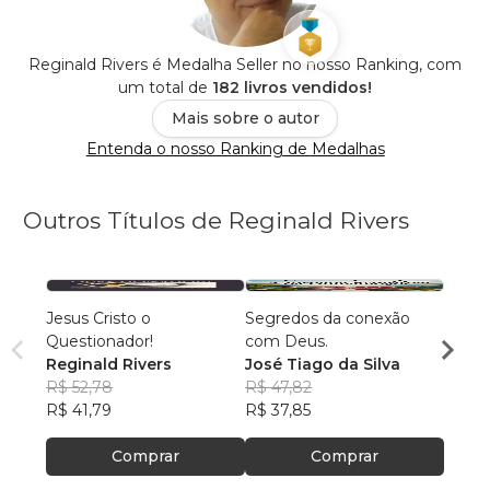
Reginald Rivers é Medalha Seller no nosso Ranking, com
um total de
182 livros vendidos!
Mais sobre o autor
Entenda o nosso Ranking de Medalhas
Outros Títulos de Reginald Rivers
Jesus Cristo o
Segredos da conexão
Quem 
Questionador!
com Deus.
José 
Reginald Rivers
José Tiago da Silva
R$ 66
R$ 52,78
R$ 47,82
R$ 52
R$ 41,79
R$ 37,85
Comprar
Comprar