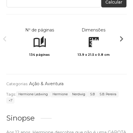
Calcular
Nº de páginas
Dimensões
134 páginas
13.9 x 21.5 x 0.8 cm
Preto 
Ação & Aventura
Categorias:
Tags:
Hermione Ledwing
Hermione
Nerdwig
S.B
S.B. Pereira
+7
Sinopse
Aos 12 anos, Hermione descobre que não é uma GAROTA