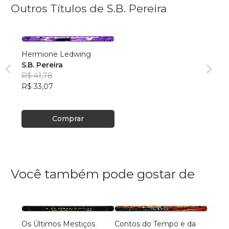
Outros Títulos de S.B. Pereira
Hermione Ledwing
S.B. Pereira
R$ 41,78
R$ 33,07
Comprar
Você também pode gostar de
Os Últimos Mestiços
Contos do Tempo e da
Liga d