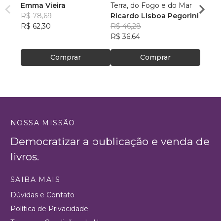
Emma Vieira
Terra, do Fogo e do Mar
Parqu
R$ 78,69
Ricardo Lisboa Pegorini
Rumo
Danie
R$ 62,30
R$ 46,28
R$ 16
R$ 36,64
R$ 13
Comprar
Comprar
NOSSA MISSÃO
Democratizar a publicação e venda de
livros.
SAIBA MAIS
Dúvidas e Contato
Política de Privacidade