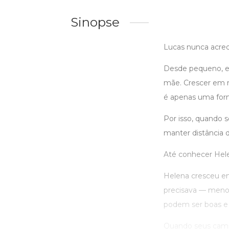
Sinopse
Lucas nunca acred
Desde pequeno, el
mãe. Crescer em m
é apenas uma form
Por isso, quando
manter distância 
Até conhecer Hel
Helena cresceu em
precisava — menos
podem ser boas e 
Quando seus cami