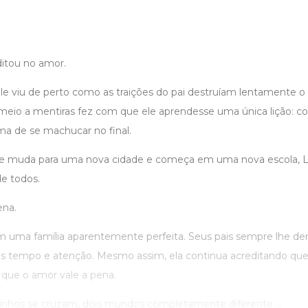
itou no amor.
e viu de perto como as traições do pai destruíam lentamente o
eio a mentiras fez com que ele aprendesse uma única lição: co
a de se machucar no final.
 se muda para uma nova cidade e começa em uma nova escola, 
de todos.
ena.
 uma família aparentemente perfeita. Seus pais sempre lhe de
 tempo e atenção. Mesmo assim, ela continua acreditando que
que o amor vale a pena.
nhos se cruzam, dois mundos completamente diferente ...