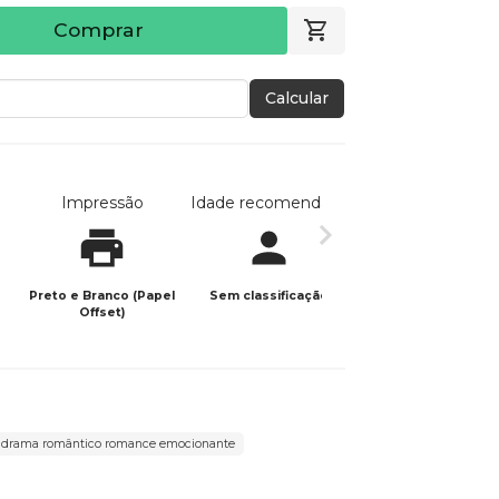
Comprar
Calcular
Impressão
Idade recomendada
Data de publicaç
Preto e Branco (Papel
Sem classificação
09/03/2026
Offset)
r drama romântico romance emocionante