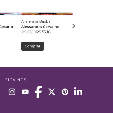
A menina Baobá
Sob o Mesmo Céu
Cesario
Alessandra Carvalho
Joice Cristina Carollo
R$ 67,18
R$ 53,18
R$ 84,90
R$ 67,22
Comprar
Comprar
SIGA-NOS