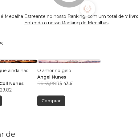
 é Medalha Estreante no nosso Ranking, com um total de
7 liv
Entenda o nosso Ranking de Medalhas
s
que ainda não
O amor no gelo
Angel Nunes
 Coll Nunes
R$ 55,08
R$ 43,61
29,82
Comprar
r de