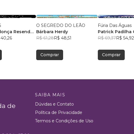
S
O SEGREDO DO LEÃO
Fúria Das Águas
donça Resende
,
Bárbara Herdy
Patrick Padilha 
 40,26
R$ 61,28
R$ 48,51
R$ 69,37
R$ 54,92
Comprar
Comprar
SAIBA MAIS
Dúvidas e Contato
da de
Política de Privacidade
Termos e Condições de Uso