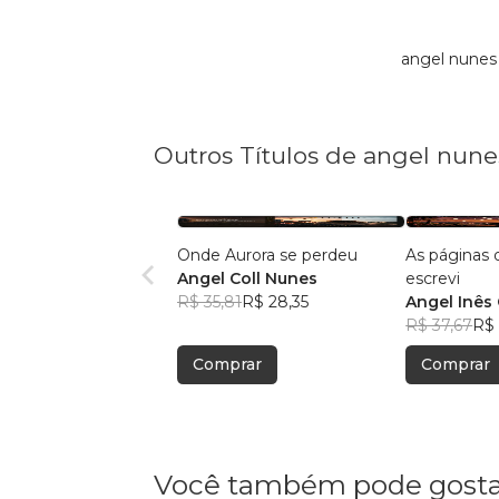
angel nunes
Outros Títulos de angel nune
Onde Aurora se perdeu
As páginas 
Angel Coll Nunes
escrevi
R$ 35,81
R$ 28,35
Angel Inês
R$ 37,67
R$ 
Comprar
Comprar
Você também pode gosta