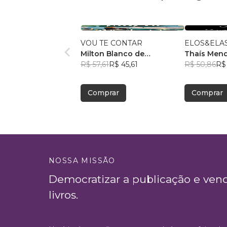
VOU TE CONTAR
ELOS&ELA
Milton Blanco de
Thaís Men
Abrunhosa Trindade Filho
R$ 57,61
R$ 45,61
+23
R$ 50,86
R$
Comprar
Comprar
NOSSA MISSÃO
Democratizar a publicação e ven
livros.