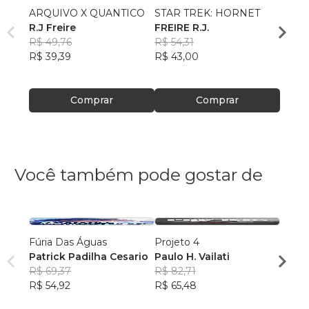
ARQUIVO X QUANTICO
STAR TREK: HORNET
Apena
R.J Freire
FREIRE R.J.
Harém
R$ 49,76
R$ 54,31
Tioz
R$ 39,39
R$ 43,00
R$ 60
R$ 48
Comprar
Comprar
Você também pode gostar de
Fúria Das Águas
Projeto 4
A Era 
Patrick Padilha Cesario
Paulo H. Vailati
Mathe
R$ 69,37
R$ 82,71
e Silv
R$ 73
R$ 54,92
R$ 65,48
R$ 57