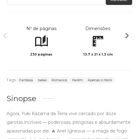
Nº de páginas
Dimensões
230 páginas
13.7 x 21 x 1.3 cm
Preto 
Tags:
Fantasia
Isekai
Romance
Harém
Apenas o Herói
Sinopse
Agora, Yuki Kazama da Terra vive cercado por doze
garotas incríveis — poderosas, perigosas e absurdamente
apaixonadas por ele. 🔥 Ariel Igneous — a maga de fogo