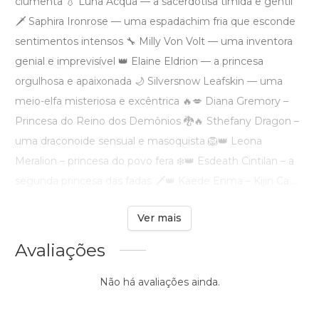
ciumenta 💧 Luna Acqua — a sacerdotisa tímida e gentil
🗡️ Saphira Ironrose — uma espadachim fria que esconde
sentimentos intensos 🔧 Milly Von Volt — uma inventora
genial e imprevisível 👑 Elaine Eldrion — a princesa
orgulhosa e apaixonada 🌙 Silversnow Leafskin — uma
meio-elfa misteriosa e excêntrica 🔥💋 Diana Gremory –
Princesa do Reino dos Demônios 🐉🔥 Sthefany Dragon –
uma draconoide sensual e masoquista 🦁👑 Leona
Meralion – princesa do povo fera ❄️👑 Esdeath Cintilan – a
segunda princesa das fadas 🗡️👑 Kaede Enma – Kijin Ca ...
Ver mais
Avaliações
Não há avaliações ainda.