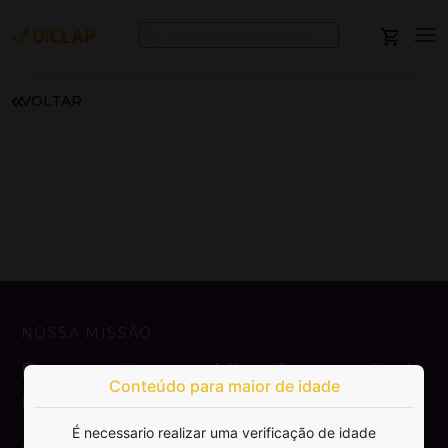
VOLTAR
NOSSA MISSÃO
Democratizar a publicação e venda de
Conteúdo para maior de idade
livros.
É necessario realizar uma verificação de idade
SAIBA MAIS