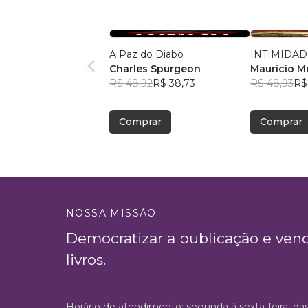
A Paz do Diabo
INTIMIDAD
Charles Spurgeon
Maurício 
R$ 48,92
R$ 38,73
R$ 48,93
R$
Comprar
Comprar
NOSSA MISSÃO
Democratizar a publicação e ven
livros.
Horário de atendimento: segunda à sexta-feira, da