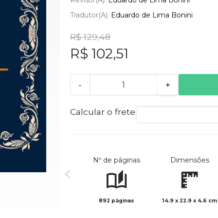
Tradutor(a):
Eduardo de Lima Bonini
R$ 129,48
R$ 102,51
-
+
Calcular o frete
Nº de páginas
Dimensões
892 páginas
14.9 x 22.9 x 4.6 cm