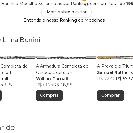
Bonini é Medalha Seller no nosso Ranking, com um total de
195
Mais sobre o autor
Entenda o nosso Ranking de Medalhas
e Lima Bonini
 Completa do
A Armadura Completa do
A Prova e o Triun
tulo 1
Cristão. Capítulo 2
Samuel Rutherf
nall
Willian Gurnall
R$ 72,40
R$ 57,32
 48,18
R$ 61,74
R$ 48,88
Comprar
Comprar
r de