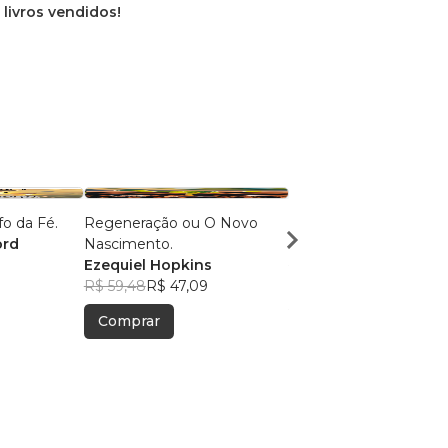
 livros vendidos!
fo da Fé.
Regeneração ou O Novo
Os Dez Mandamentos
ord
Nascimento.
Ezequiel Hopkins
Ezequiel Hopkins
R$ 76,18
R$ 60,31
R$ 59,48
R$ 47,09
Comprar
Comprar