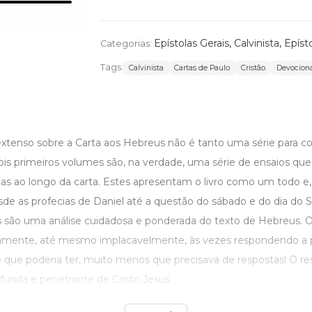
Epístolas Gerais
,
Calvinista
,
Epíst
Categorias:
Tags:
Calvinista
Cartas de Paulo
Cristão
Devociona
xtenso sobre a Carta aos Hebreus não é tanto uma série para co
dois primeiros volumes são, na verdade, uma série de ensaios q
as ao longo da carta. Estes apresentam o livro como um todo e
de as profecias de Daniel até a questão do sábado e do dia do S
 são uma análise cuidadosa e ponderada do texto de Hebreus. 
amente, até mesmo implacavelmente, às vezes respondendo a 
be que poderia ter, muito menos que precisava de respostas! O r
nda e penetrante de Cristo Jesus ...