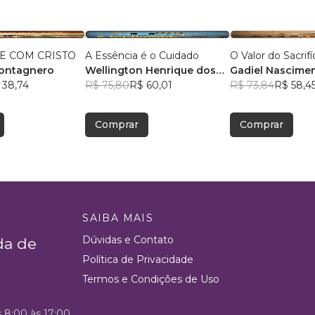
E COM CRISTO
A Essência é o Cuidado
O Valor do Sacrifí
Montagnero
Wellington Henrique dos
Gadiel Nascime
 38,74
Santos
R$ 75,80
R$ 60,01
R$ 73,84
R$ 58,4
Comprar
Comprar
SAIBA MAIS
Dúvidas e Contato
da de
Política de Privacidade
Termos e Condições de Uso
s 8:00 às 17:00