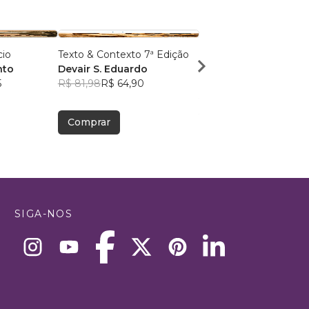
cio
Texto & Contexto 7ª Edição
5 Minutos de Doutrina
nto
Devair S. Eduardo
Católica
5
R$ 81,98
R$ 64,90
Gustavo Uchôas Gui
R$ 52,24
R$ 41,36
Comprar
Comprar
SIGA-NOS