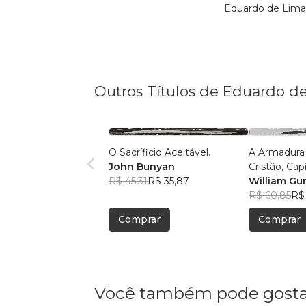
Eduardo de Lima 
Outros Títulos de Eduardo d
O Sacríficio Aceitável.
A Armadura
John Bunyan
Cristão, Capí
R$ 45,31
R$ 35,87
William Gur
R$ 60,85
R$
Comprar
Comprar
Você também pode gosta