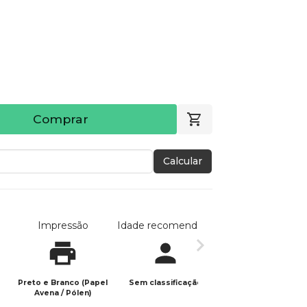
Comprar
Calcular
Impressão
Idade recomendada
Data de publicaç
Preto e Branco (Papel
Sem classificação
08/03/2026
Avena / Pólen)