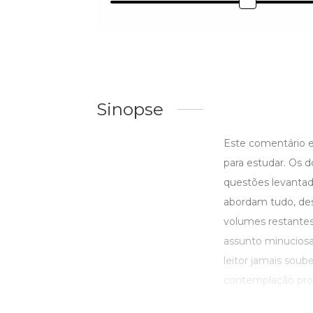
Sinopse
Este comentário e
para estudar. Os 
questões levantad
abordam tudo, des
volumes restantes
assunto minucios
leitor jamais sou
contemplação profu