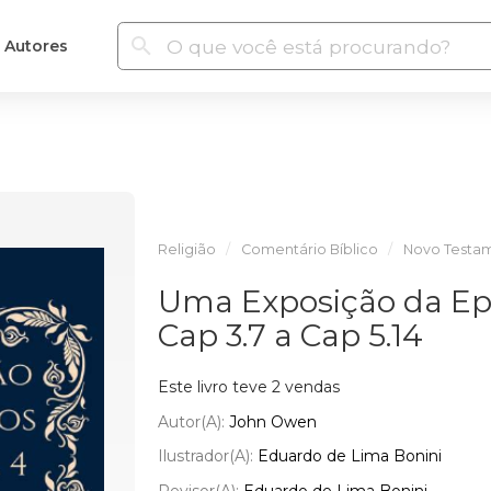
Autores
Religião
Comentário Bíblico
Novo Testa
Uma Exposição da Epí
Cap 3.7 a Cap 5.14
Este livro teve 2 vendas
Autor(a):
John Owen
Ilustrador(a):
Eduardo de Lima Bonini
Revisor(a):
Eduardo de Lima Bonini