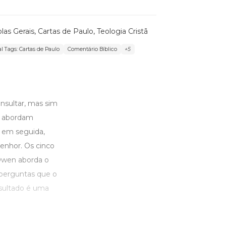
olas Gerais
,
Cartas de Paulo
,
Teologia Cristã
l Tags: Cartas de Paulo
Comentário Bíblico
+5
nsultar, mas sim
ue abordam
, em seguida,
enhor. Os cinco
Owen aborda o
perguntas que o
esultado é uma