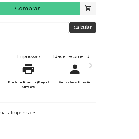
Comprar
Calcular
Impressão
Idade recomendada
Data de publicaç
Preto e Branco (Papel
Sem classificação
08/03/2026
Offset)
duais
,
Impressões