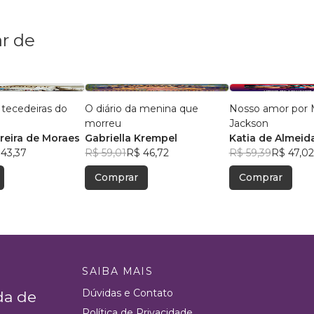
r de
 tecedeiras do
O diário da menina que
Nosso amor por 
morreu
Jackson
reira de Moraes
Gabriella Krempel
Katia de Almeid
 43,37
R$ 59,01
R$ 46,72
R$ 59,39
R$ 47,02
Comprar
Comprar
SAIBA MAIS
Dúvidas e Contato
da de
Política de Privacidade