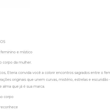
COS
r feminino e místico
o corpo da mulher.
s, Eteria convida você a colorir encontros sagrados entre o fe
ustrações originais que unem curvas, mistério, estrelas e escuridão
e alma que já é sua marca.
no corpo
 reconhece