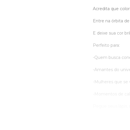
Acredita que colo
Entre na órbita de 
E deixe sua cor bri
Perfeito para:
-Quem busca cone
-Amantes do unive
-Mulheres que se 
-Momentos de cal
Pegue seus lápis, r