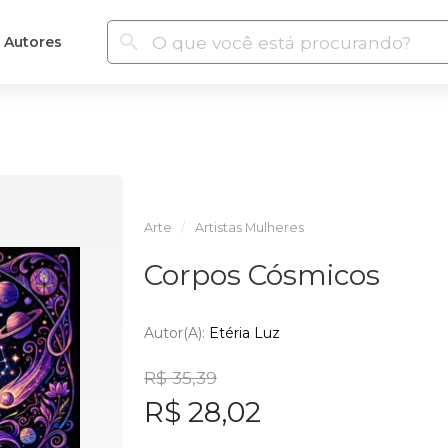
Autores
Arte
Artistas Mulheres
Corpos Cósmicos
Autor(a):
Etéria Luz
R$ 35,39
R$ 28,02