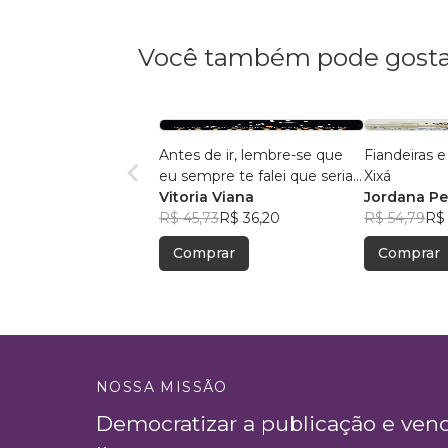
Você também pode gosta
Antes de ir, lembre-se que
Fiandeiras e
eu sempre te falei que seria
Xixá
amor
Vitoria Viana
Jordana Pe
R$ 45,73
R$ 36,20
R$ 54,79
R$
Comprar
Comprar
NOSSA MISSÃO
Democratizar a publicação e ven