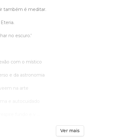
rir também é meditar.
Eteria.
lhar no escuro.'
xão com o místico
rso e da astronomia
veem na arte
ma e autocuidado
espire fundo e v ...
Ver mais