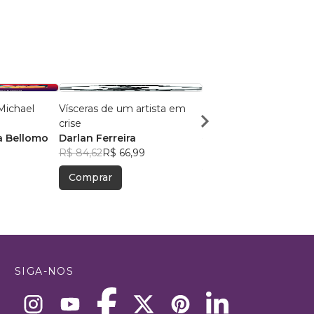
Michael
Vísceras de um artista em
Sketchbook do Biro
crise
Rafael Mota
a Bellomo
Darlan Ferreira
R$ 67,53
R$ 53,46
R$ 84,62
R$ 66,99
Comprar
Comprar
SIGA-NOS