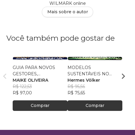
WILMARK online
Mais sobre o autor
Você também pode gostar de
GUIA PARA NOVOS
MODELOS
Não t
GESTORES,
SUSTENTÁVEIS NO
arrisca
SECRETÁRIOS,
MAIKE OLIVEIRA
SETOR PÚBLICO
Hermes Völker
Eman
CONTROLADORES E
R$ 122,53
R$ 95,56
R$ 44
PROCURADORES
R$ 97,00
R$ 75,65
R$ 35,
Comprar
Comprar