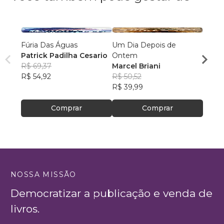
Fúria Das Águas
Um Dia Depois de
O Inc
Patrick Padilha Cesario
Ontem
José 
R$ 69,37
Marcel Briani
R$ 65
R$ 54,92
R$ 50,52
R$ 51
R$ 39,99
Comprar
Comprar
NOSSA MISSÃO
Democratizar a publicação e venda de
livros.