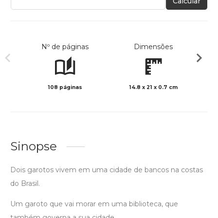
Calcular
Nº de páginas
Dimensões
108 páginas
14.8 x 21 x 0.7 cm
Preto 
Sinopse
Dois garotos vivem em uma cidade de bancos na costas
do Brasil.
Um garoto que vai morar em uma biblioteca, que
também governa a sua cidade.