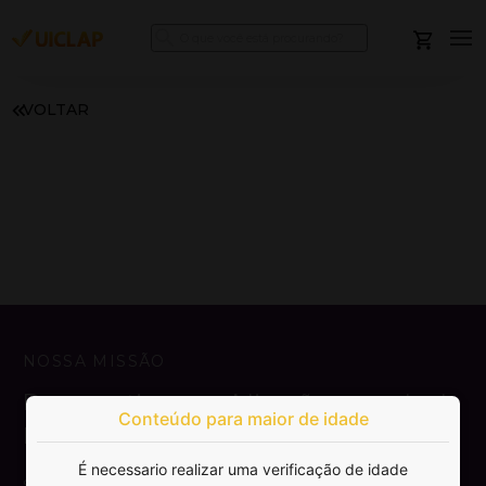
VOLTAR
NOSSA MISSÃO
Democratizar a publicação e venda de
Conteúdo para maior de idade
livros.
É necessario realizar uma verificação de idade
SAIBA MAIS