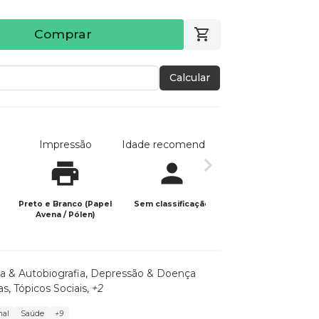
Comprar
Calcular
Impressão
Idade recomendada
Data de publicaç
Preto e Branco (Papel
Sem classificação
08/03/2026
Avena / Pólen)
ia & Autobiografia
,
Depressão & Doença
as
,
Tópicos Sociais
,
+2
nal
Saúde
+9