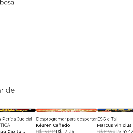
rbosa
r de
erícia Judicial
Desprogramar para despertar
ESG e Tal
TICA
Kéuren Cañedo
Marcus Vinicius
spo Caxito
R$ 153,04
R$ 121,16
Silva
R$ 59,90
R$ 47,4