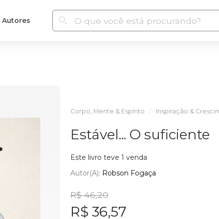
Autores
Corpo, Mente & Espírito
Inspiração & Cresc
Estável... O suficiente
Este livro teve 1 venda
Autor(a):
Robson Fogaça
R$ 46,20
R$ 36,57