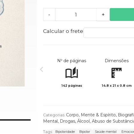
-
+
Calcular o frete
Nº de páginas
Dimensões
142 páginas
14.8 x 21 x 0.8 cm
Corpo, Mente & Espírito
,
Biograf
Categorias:
Mental
,
Drogas, Álcool, Abuso de Substânci
Tags:
Bipolaridade
Bipolar
Saúde mental
Emocio