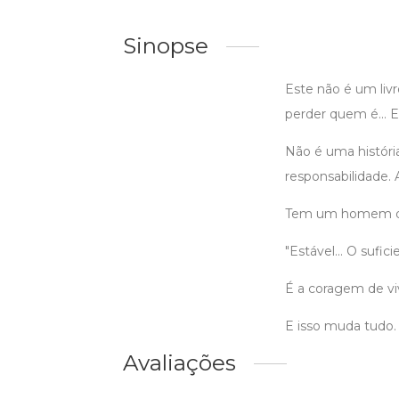
Sinopse
Este não é um liv
perder quem é... E 
Não é uma história
responsabilidade. 
Tem um homem que
"Estável... O sufi
É a coragem de v
E isso muda tudo.
Avaliações