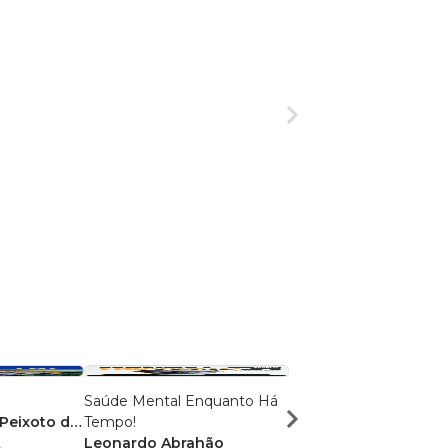
Saúde Mental Enquanto Há
O diário do aprendiz
 Peixoto da
Tempo!
Charles Assunção
2
Leonardo Abrahão
R$ 80,84
R$ 64,00