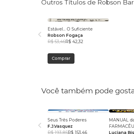
Outros Títulos de Robson Ba
Estável... O Suficiente
Robson Fogaça
R$ 53,46
R$ 42,32
Comprar
Você também pode gosta
Seus Três Poderes
MANUAL da P
F.J.Vasquez
FARMACÊU
R$ 193,85
R$ 153,46
Luciana Bi