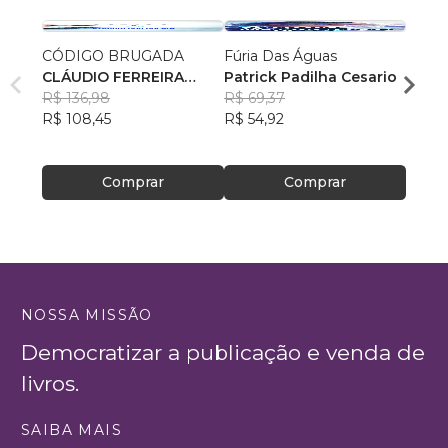
CÓDIGO BRUGADA
Fúria Das Águas
Arqui
CLÁUDIO FERREIRA
Patrick Padilha Cesario
Desc
CAMPOS VIEIRA
R$ 136,98
R$ 69,37
Rodri
R$ 108,45
R$ 54,92
R$ 64
R$ 51
Comprar
Comprar
NOSSA MISSÃO
Democratizar a publicação e venda de
livros.
SAIBA MAIS