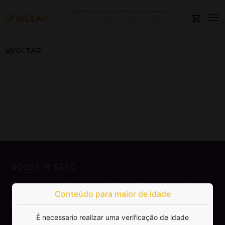
VOLTAR
NOSSA MISSÃO
Democratizar a publicação e venda de
Conteúdo para maior de idade
livros.
É necessario realizar uma verificação de idade
SAIBA MAIS