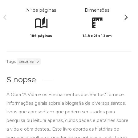
Nº de páginas
Dimensões
186 páginas
14.8 x 21 x 1.1 cm
Preto 
Tags:
cristianismo
Sinopse
A Obra "A Vida e os Ensinamentos dos Santos" fornece
informações gerais sobre a biografia de diversos santos,
livros que apresentam que podem ser usados para
pesquisa ou leitura apenas, curiosidades e detalhes sobre
a vida e obra destes.. Este livro aborda as histórias de
homens e mulheres que foram reconhecidos pela Igreja