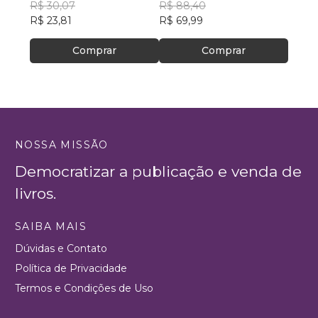
R$ 30,07
Transformação
R$ 88,40
R$ 40
R$ 23,81
R$ 69,99
R$ 32
Comprar
Comprar
NOSSA MISSÃO
Democratizar a publicação e venda de
livros.
SAIBA MAIS
Dúvidas e Contato
Política de Privacidade
Termos e Condições de Uso