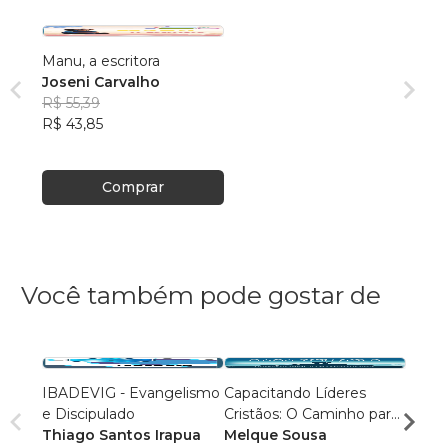
Manu, a escritora
Joseni Carvalho
R$ 55,39
R$ 43,85
Comprar
Você também pode gostar de
IBADEVIG - Evangelismo
Capacitando Líderes
O Eva
e Discipulado
Cristãos: O Caminho para
evang
Thiago Santos Irapua
a Influência e
Melque Sousa
Ander