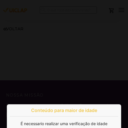
VOLTAR
NOSSA MISSÃO
Democratizar a publicação e venda de
Conteúdo para maior de idade
livros.
É necessario realizar uma verificação de idade
SAIBA MAIS