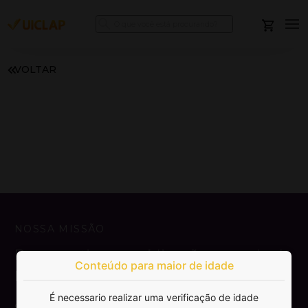
VOLTAR
NOSSA MISSÃO
Democratizar a publicação e venda de
Conteúdo para maior de idade
livros.
É necessario realizar uma verificação de idade
SAIBA MAIS