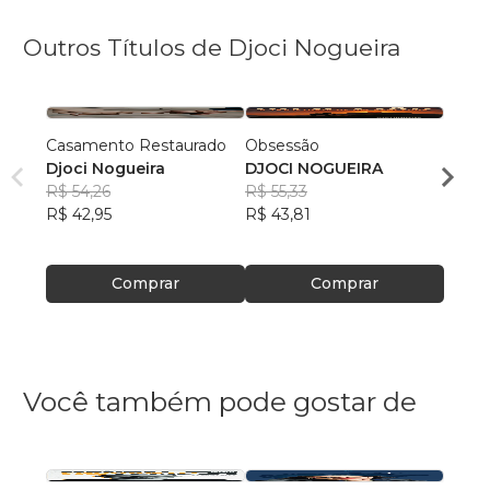
Outros Títulos de Djoci Nogueira
Casamento Restaurado
Obsessão
Quand
Djoci Nogueira
DJOCI NOGUEIRA
Djoci
R$ 54,26
R$ 55,33
R$ 58
R$ 42,95
R$ 43,81
R$ 45
Comprar
Comprar
Você também pode gostar de