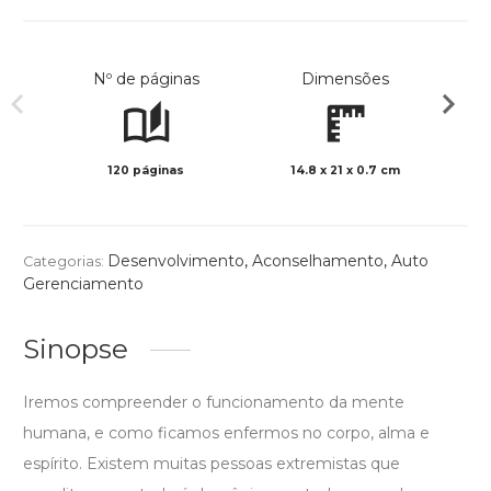
Nº de páginas
Dimensões
120 páginas
14.8 x 21 x 0.7 cm
Preto 
Desenvolvimento
,
Aconselhamento
,
Auto
Categorias:
Gerenciamento
Sinopse
Iremos compreender o funcionamento da mente
humana, e como ficamos enfermos no corpo, alma e
espírito. Existem muitas pessoas extremistas que