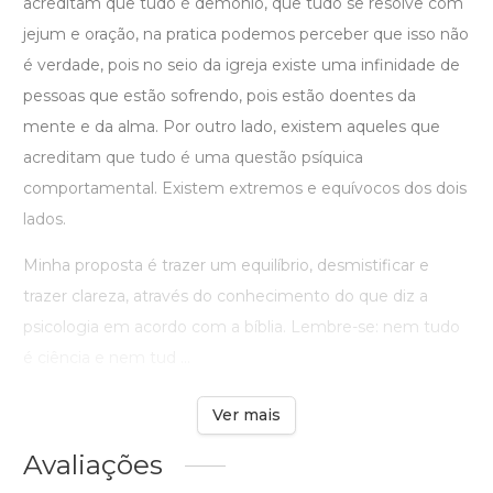
acreditam que tudo é demônio, que tudo se resolve com
jejum e oração, na pratica podemos perceber que isso não
é verdade, pois no seio da igreja existe uma infinidade de
pessoas que estão sofrendo, pois estão doentes da
mente e da alma. Por outro lado, existem aqueles que
acreditam que tudo é uma questão psíquica
comportamental. Existem extremos e equívocos dos dois
lados.
Minha proposta é trazer um equilíbrio, desmistificar e
trazer clareza, através do conhecimento do que diz a
psicologia em acordo com a bíblia. Lembre-se: nem tudo
é ciência e nem tud ...
Ver mais
Avaliações