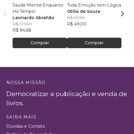
Saúde Mental Enquanto
Toda Emoção tem Lógica
Zinho
Há Tempo!
Otilia de Souza
do a
Leonardo Abrahão
R$ 61,90
Elisâ
R$ 119,59
R$ 49,00
Ramos
R$ 90
R$ 94,68
R$ 71
Comprar
Comprar
NOSSA MISSÃO
Democratizar a publicação e venda de
livros.
SAIBA MAIS
Dúvidas e Contato