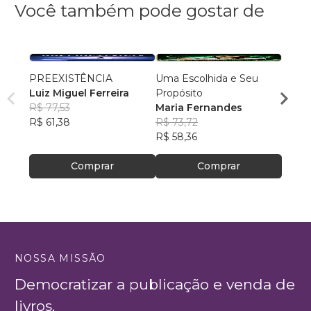
Você também pode gostar de
PREEXISTÊNCIA
Uma Escolhida e Seu
MILA
Luiz Miguel Ferreira
Propósito
DOR
R$ 77,53
Maria Fernandes
NADM
R$ 61,38
R$ 73,72
R$ 50
R$ 58,36
R$ 39
Comprar
Comprar
NOSSA MISSÃO
Democratizar a publicação e venda de
livros.