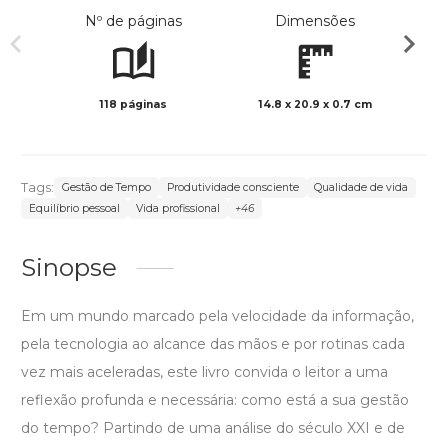
Nº de páginas
Dimensões
118 páginas
14.8 x 20.9 x 0.7 cm
Preto 
Tags:
Gestão de Tempo
Produtividade consciente
Qualidade de vida
Equilíbrio pessoal
Vida profissional
+46
Sinopse
Em um mundo marcado pela velocidade da informação,
pela tecnologia ao alcance das mãos e por rotinas cada
vez mais aceleradas, este livro convida o leitor a uma
reflexão profunda e necessária: como está a sua gestão
do tempo? Partindo de uma análise do século XXI e de