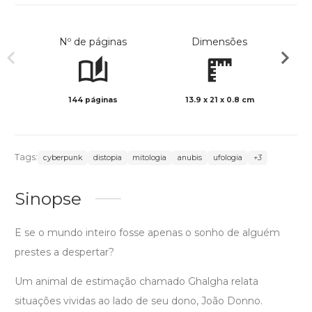
Nº de páginas
Dimensões
144 páginas
13.9 x 21 x 0.8 cm
Preto 
Tags:
cyberpunk
distopia
mitologia
anubis
ufologia
+3
Sinopse
E se o mundo inteiro fosse apenas o sonho de alguém
prestes a despertar?
Um animal de estimação chamado Ghalgha relata
situações vividas ao lado de seu dono, João Donno.