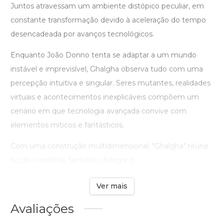
Juntos atravessam um ambiente distópico peculiar, em
constante transformação devido à aceleração do tempo
desencadeada por avanços tecnológicos.
Enquanto João Donno tenta se adaptar a um mundo
instável e imprevisível, Ghalgha observa tudo com uma
percepção intuitiva e singular. Seres mutantes, realidades
virtuais e acontecimentos inexplicáveis compõem um
cenário em que tecnologia avançada convive com
elementos míticos e fantásticos.
Com uma construção multidimensional, "Ghalgha" reúne
ficção científica, fantasia, ufologia e ...
Ver mais
Avaliações