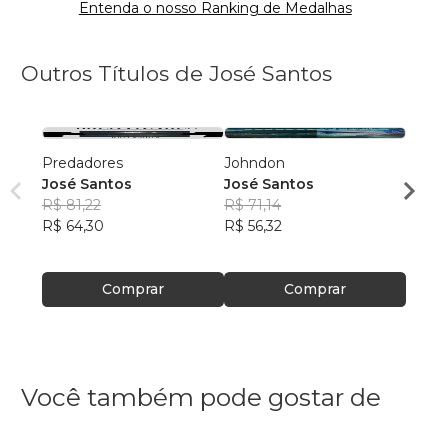
Entenda o nosso Ranking de Medalhas
Outros Títulos de José Santos
Predadores
Johndon
Poesia
José Santos
José Santos
José 
R$ 81,22
R$ 71,14
R$ 57,
R$ 64,30
R$ 56,32
R$ 45
Comprar
Comprar
Você também pode gostar de