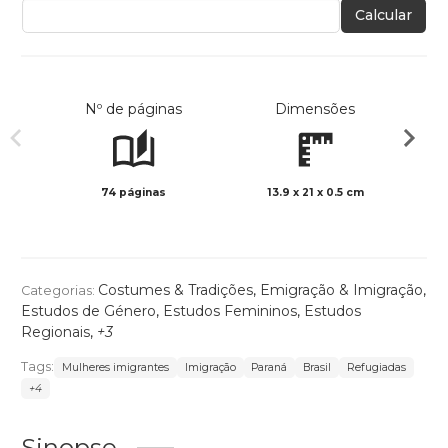
Calcular
Nº de páginas
Dimensões
74 páginas
13.9 x 21 x 0.5 cm
Preto 
Costumes & Tradições
,
Emigração & Imigração
,
Categorias:
Estudos de Género
,
Estudos Femininos
,
Estudos
Regionais
,
+3
Tags:
Mulheres imigrantes
Imigração
Paraná
Brasil
Refugiadas
+4
Sinopse