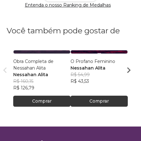
Entenda o nosso Ranking de Medalhas
Você também pode gostar de
Obra Completa de
O Profano Feminino
VIOL
Nessahan Alita
Nessahan Alita
ASSIS
Nessahan Alita
R$ 54,99
de Coi
Valér
R$ 160,15
R$ 43,53
Mach
R$ 14
R$ 126,79
R$ 113
Comprar
Comprar