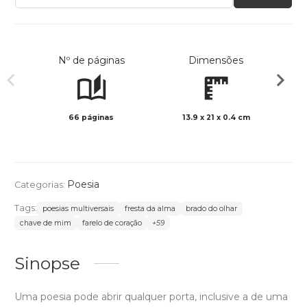
Nº de páginas
Dimensões
66 páginas
13.9 x 21 x 0.4 cm
Preto 
Poesia
Categorias:
Tags:
poesias multiversais
fresta da alma
brado do olhar
chave de mim
farelo de coração
+59
Sinopse
Uma poesia pode abrir qualquer porta, inclusive a de uma