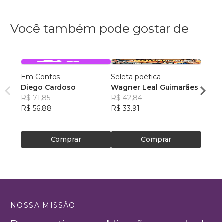
Você também pode gostar de
Em Contos
Seleta poética
O que
Diego Cardoso
Wagner Leal Guimarães
enten
R$ 71,85
R$ 42,84
ainda 
Carla
R$ 56,88
R$ 33,91
R$ 57
R$ 45
Comprar
Comprar
NOSSA MISSÃO