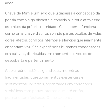
alma.
Chave de Mim é um livro que ultrapassa a concepção da
poesia como algo distante e convida o leitor a atravessar
os limites da própria intimidade. Cada poema funciona
como uma chave distinta, abrindo partes ocultas de vidas,
dores, afetos, conflitos internos e silêncios que raramente
encontram voz. São experiências humanas condensadas
em palavras, distribuídas em momentos diversos de
descoberta e pertencimento.
A obra reúne histórias grandiosas, memórias
fragmentadas, questionamentos existenciais e
sentimentos universais, organizados em corredores
simbólicos com portas internas que, até então,
permaneciam fechadas. O que se apre ...