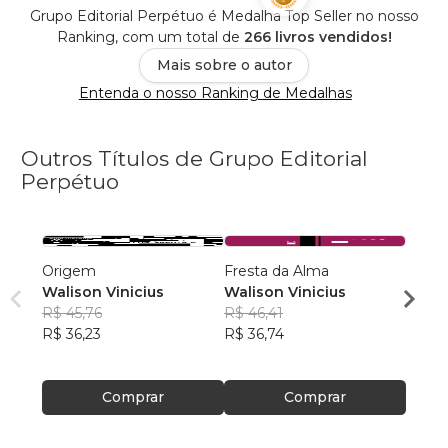
Grupo Editorial Perpétuo é Medalha Top Seller no nosso
Ranking, com um total de
266 livros vendidos!
Mais sobre o autor
Entenda o nosso Ranking de Medalhas
Outros Títulos de Grupo Editorial
Perpétuo
Origem
Fresta da Alma
Notur
Walison Vinicius
Walison Vinicius
Mente
R$ 45,76
R$ 46,41
R$ 56
R$ 36,23
R$ 36,74
R$ 44
Comprar
Comprar