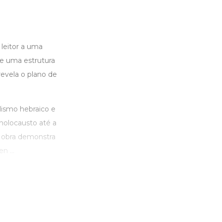
leitor a uma
ue uma estrutura
evela o plano de
lismo hebraico e
holocausto até a
 A obra demonstra
n ...