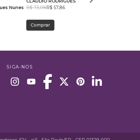
CLÁUDIO RODRIGUES
Malik El Shaddai Edito
gues Nunes
R$ 73,08
R$ 57,86
R$ 63,59
R$ 50,35
Comprar
Comprar
SIGA-NOS