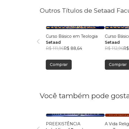
Outros Títulos de Setaad Fa
Curso Básico em Teologia
Curso Básic
Setaad
Setaad
R$ 111,96
R$ 88,64
R$ 112,96
R$
Comprar
Comprar
Você também pode gosta
PREEXISTÊNCIA
A Vida Reli