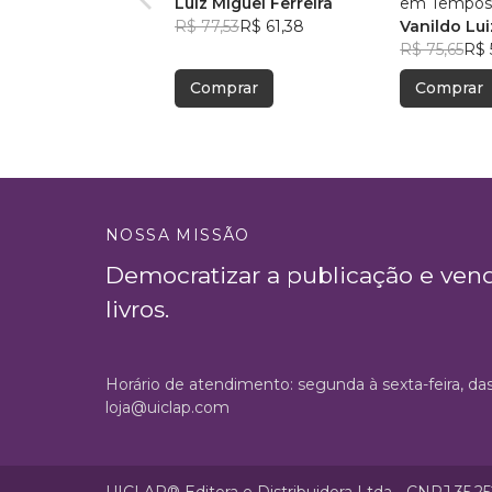
Luiz Miguel Ferreira
em Tempos
R$ 77,53
R$ 61,38
Francisco
Vanildo Lu
R$ 75,65
R$ 
Comprar
Comprar
NOSSA MISSÃO
Democratizar a publicação e ven
livros.
Horário de atendimento: segunda à sexta-feira, da
loja@uiclap.com