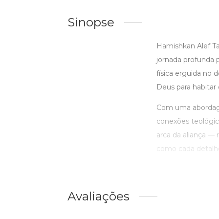
Sinopse
Hamishkan Alef Ta
jornada profunda p
física erguida no
Deus para habitar
Com uma abordagem
conexões teológic
arca da aliança — 
como cada detalhe 
Avaliações