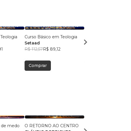
Teologia
Curso Básico em Teologia
Curso Básico em Teolo
Setaad
Setaad
91
R$ 112,57
R$ 89,12
R$ 112,36
R$ 88,95
Comprar
Comprar
e de medo
O RETORNO AO CENTRO
O Testamento de Sal