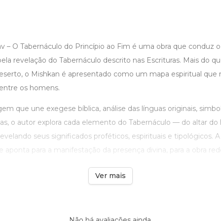
v – O Tabernáculo do Princípio ao Fim é uma obra que conduz o 
ela revelação do Tabernáculo descrito nas Escrituras. Mais do q
 deserto, o Mishkan é apresentado como um mapa espiritual que r
 entre os homens.
 que une exegese bíblica, análise das línguas originais, simbo
as, o autor explora cada elemento do Tabernáculo — do altar do 
revelando seus significados proféticos, espirituais e tipológicos.
aponta para a manifestação da presença divina, para a obra rede
Ver mais
Não há avaliações ainda.