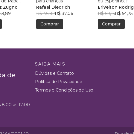
 de Papa
para crianças
ou esperança?
iz Zugno
Rafael Diedrich
Erivelton Rodri
59,89
R$ 46,82
R$ 37,06
R$ 69,15
R$ 54,75
Comprar
Comprar
SAIBA MAIS
Dúvidas e Contato
da de
Política de Privacidade
Termos e Condições de Uso
s 8:00 às 17:00