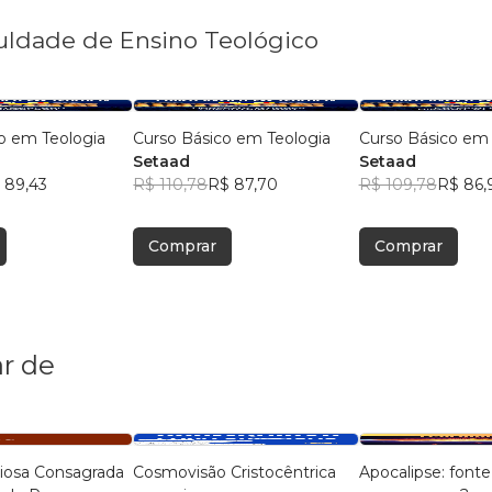
culdade de Ensino Teológico
o em Teologia
Curso Básico em Teologia
Curso Básico em 
Setaad
Setaad
 89,43
R$ 110,78
R$ 87,70
R$ 109,78
R$ 86,
Comprar
Comprar
r de
giosa Consagrada
Cosmovisão Cristocêntrica
Apocalipse: font