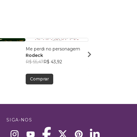
Me perdi no personagem
A Música do TA, TI TI e
Rodeck
Silêncio
R$ 55,47
R$ 43,92
Daniela Sato
R$ 60,65
R$ 48,01
Comprar
Comprar
SIGA-NOS