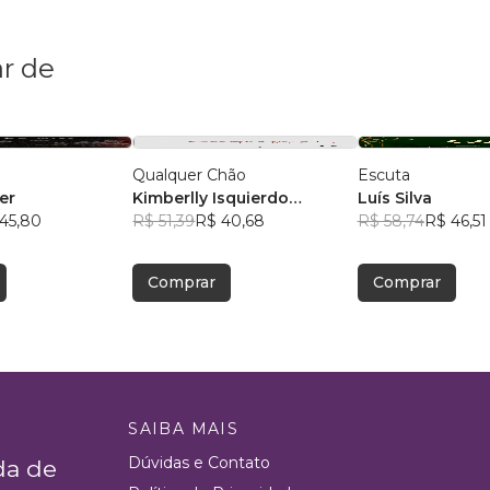
r de
Qualquer Chão
Escuta
er
Kimberlly Isquierdo
Luís Silva
45,80
Bongalhardo
R$ 51,39
R$ 40,68
R$ 58,74
R$ 46,51
Comprar
Comprar
SAIBA MAIS
Dúvidas e Contato
da de