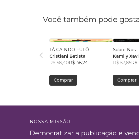
Você também pode gosta
TÁ CAINDO FULÔ
Sobre Nós
Cristiani Batista
Kamily Xavi
R$ 58,40
R$ 46,24
R$ 57,85
R$ 
Comprar
Comprar
NOSSA MISSÃO
Democratizar a publicação e ven