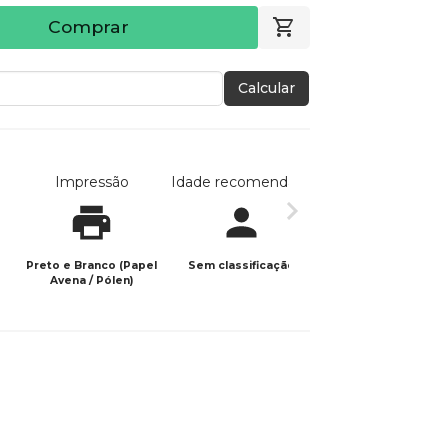
Comprar
Calcular
Impressão
Idade recomendada
Data de publicaç
Preto e Branco (Papel
Sem classificação
05/03/2026
Avena / Pólen)