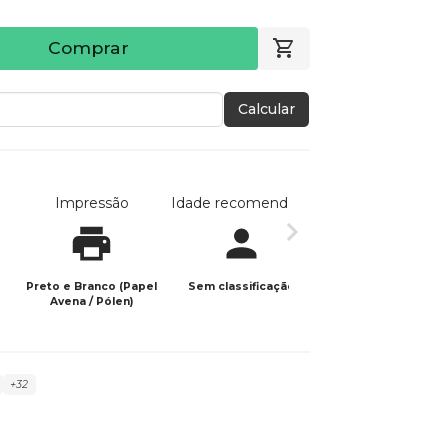
Comprar
Calcular
Impressão
Idade recomendada
Data de publicaç
Preto e Branco (Papel
Sem classificação
05/03/2026
Avena / Pólen)
+32