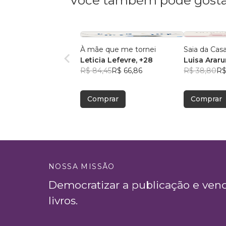
Você também pode gosta
À mãe que me tornei
Saia da Cas
Leticia Lefevre
, +28
Luisa Arar
R$ 84,45
R$ 66,86
R$ 38,80
R$
Comprar
Comprar
NOSSA MISSÃO
Democratizar a publicação e ven
livros.