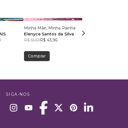
Minha Mãe, Minha Rainha
Planejamento Sucessó
AIS
Elenyce Santos da Silva
Escritura Pública
1
R$ 55,53
R$ 43,96
MARIO VIOTO DE CA
R$ 46,53
R$ 36,84
Comprar
Comprar
SIGA-NOS