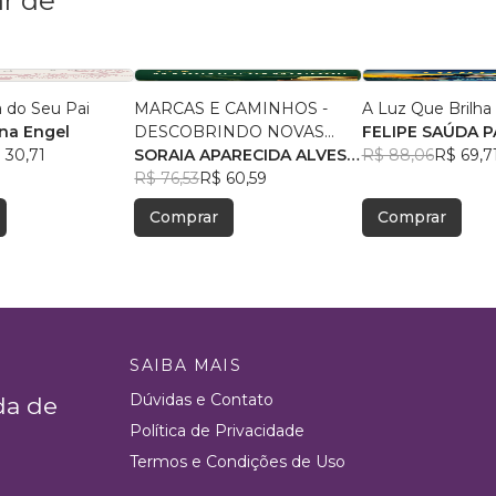
r de
a do Seu Pai
MARCAS E CAMINHOS -
A Luz Que Brilha
una Engel
DESCOBRINDO NOVAS
FELIPE SAÚDA P
 30,71
HISTÓRIAS
SORAIA APARECIDA ALVES
R$ 88,06
R$ 69,7
PEREIRA
R$ 76,53
R$ 60,59
Comprar
Comprar
SAIBA MAIS
Dúvidas e Contato
da de
Política de Privacidade
Termos e Condições de Uso