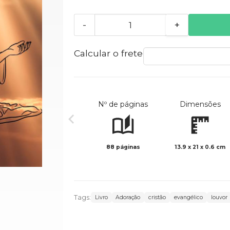
-
+
Calcular o frete
Nº de páginas
Dimensões
88 páginas
13.9 x 21 x 0.6 cm
Tags:
Livro
Adoração
cristão
evangélico
louvor