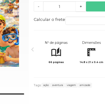
-
+
Calcular o frete
Nº de páginas
Dimensões
66 páginas
14.8 x 21 x 0.4 cm
Tags:
ação
aventura
viagem
amizade