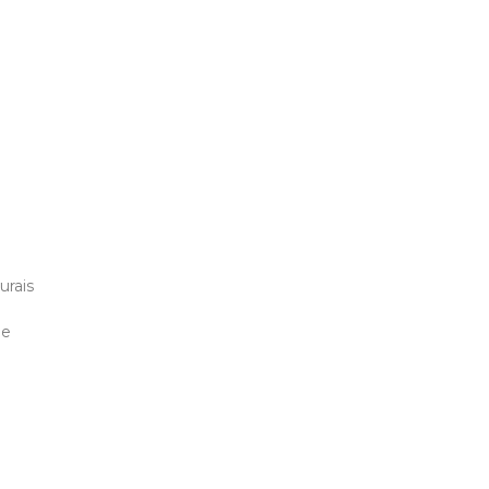
urais
 e