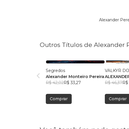
Alexander Per
Outros Títulos de Alexander 
Segredos
VALKYR D
Alexander Monteiro Pereira
ALEXANDE
R$ 42,02
R$ 33,27
PEREIRA
R$ 46,37
R$ 
Comprar
Comprar