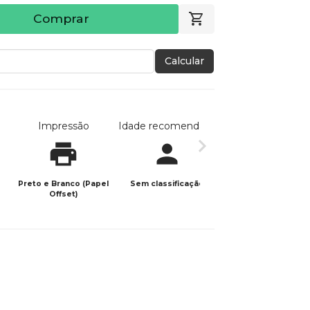
Comprar
Calcular
Impressão
Idade recomendada
Data de publicaç
Preto e Branco (Papel
Sem classificação
04/03/2026
Offset)