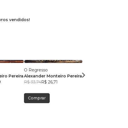
ivros vendidos!
O Regresso
Altitudes Sensuais
iro Pereira
Alexander Monteiro Pereira
Alexander Monteiro P
9
R$ 33,74
R$ 26,71
R$ 38,09
R$ 30,15
Comprar
Comprar