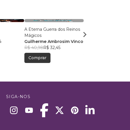
A Eterna Guerra dos Reinos
O último continente
Mágicos
Simone Saueressig
4
Guilherme Ambrosim Vinco
R$ 52,37
R$ 41,46
R$ 40,98
R$ 32,45
Comprar
Comprar
SIGA-NOS