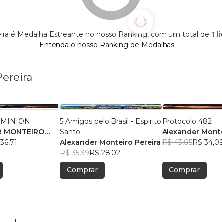
eira é Medalha Estreante no nosso Ranking, com um total de
1 l
Entenda o nosso Ranking de Medalhas
Pereira
OMINION
5 Amigos pelo Brasil - Espirito
Protocolo 482
R MONTEIRO
Santo
Alexander Monte
36,71
Alexander Monteiro Pereira
R$ 43,05
R$ 34,0
R$ 35,39
R$ 28,02
Comprar
Comprar