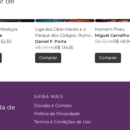
r de
Mestiços
Liga dos Ciber-Heróis e o
Homem Pneu
a
Parque dos Códigos: Rumo
Miguel Carvalho
 62,30
ao Desconhecido
Daniel F. Porta
R$ 63,08
R$ 49,9
R$ 169,96
R$ 134,55
Comprar
Comprar
SAIBA MAIS
Dúvidas e Contato
da de
Política de Privacidade
Termos e Condições de Uso