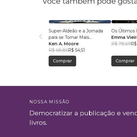
Você também pode gosta
Super-Aldeão e a Jornada
Os Últimos 
para se Tornar Mais
Emma Vieir
Interessante!
Ken A. Moore
R$ 78,69
R$
R$ 68,86
R$ 54,51
Comprar
Comprar
NOSSA MISSÃO
Democratizar a publicação e ven
livros.