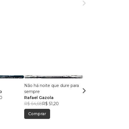
Não há noite que dure para
O Coletor
o
sempre
Thiago Córdova
0
Rafael Gazola
R$ 55,57
R$ 44,00
R$ 64,68
R$ 51,20
Comprar
Comprar