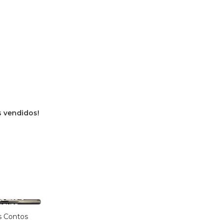
s vendidos!
s Contos