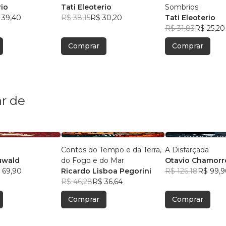
rio
Tati Eleoterio
Sombrios
 39,40
R$ 38,15
R$ 30,20
Tati Eleoterio
R$ 31,83
R$ 25,20
Comprar
Comprar
r de
Contos do Tempo e da Terra,
A Disfarçada
uwald
do Fogo e do Mar
Otavio Chamorr
 69,90
Ricardo Lisboa Pegorini
R$ 126,18
R$ 99,9
R$ 46,28
R$ 36,64
Comprar
Comprar