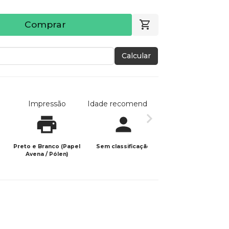
Comprar
Calcular
Impressão
Idade recomendada
Data de publicaç
Preto e Branco (Papel
Sem classificação
04/03/2026
Avena / Pólen)