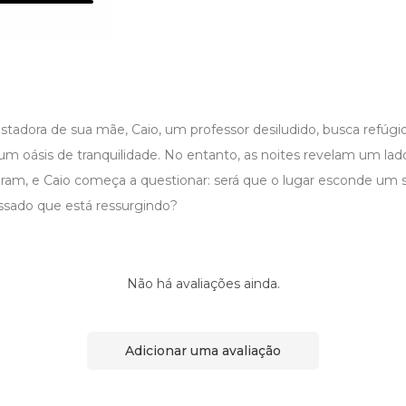
tadora de sua mãe, Caio, um professor desiludido, busca refúgio 
m oásis de tranquilidade. No entanto, as noites revelam um lad
am, e Caio começa a questionar: será que o lugar esconde um s
assado que está ressurgindo?
Não há avaliações ainda.
Adicionar uma avaliação