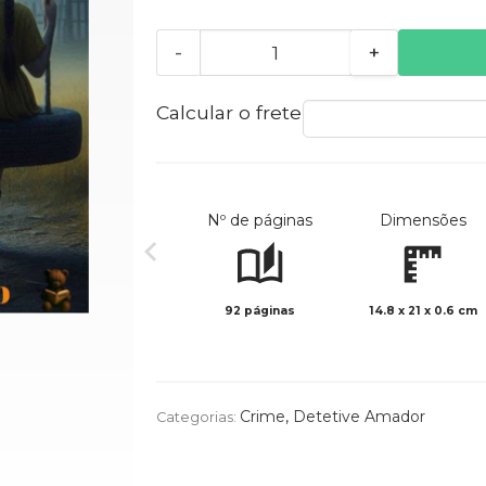
-
+
Calcular o frete
Nº de páginas
Dimensões
92 páginas
14.8 x 21 x 0.6 cm
Crime
,
Detetive Amador
Categorias: