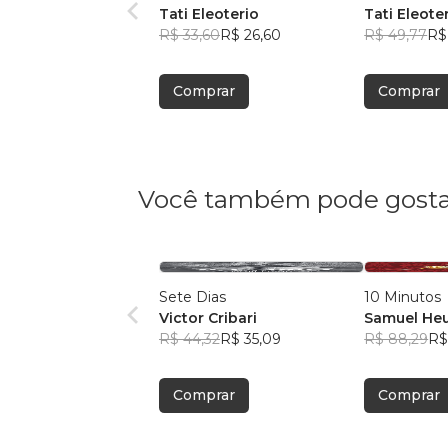
Tati Eleoterio
Tati Eleote
R$ 33,60
R$ 26,60
R$ 49,77
R$
Comprar
Comprar
Você também pode gosta
Sete Dias
10 Minutos
Victor Cribari
Samuel He
R$ 44,32
R$ 35,09
R$ 88,29
R$
Comprar
Comprar