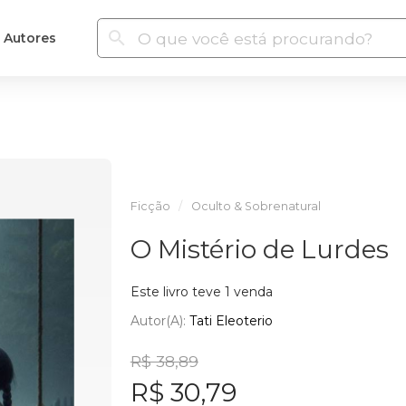
Autores
Ficção
Oculto & Sobrenatural
O Mistério de Lurdes
Este livro teve 1 venda
Autor(a):
Tati Eleoterio
R$ 38,89
R$ 30,79