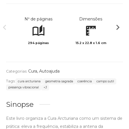
Nº de páginas
Dimensões
294 páginas
15.2 x 22.8 x 1.6 cm
Preto 
Cura
,
Autoajuda
Categorias:
Tags:
cura arcturiana
geometria sagrada
coerência
campo sutil
presença vibracional
+3
Sinopse
Este livro organiza a Cura Arcturiana como um sistema de
prática: eleva a frequência, estabiliza a antena da