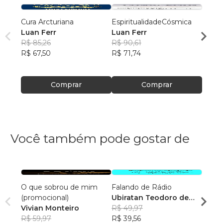
Cura Arcturiana
EspiritualidadeCósmica
Geome
Luan Ferr
Luan Ferr
Luan 
R$ 85,26
R$ 90,61
R$ 98
R$ 67,50
R$ 71,74
R$ 78
Comprar
Comprar
Você também pode gostar de
O que sobrou de mim
Falando de Rádio
Saúde
(promocional)
Ubiratan Teodoro de
Há T
Vivian Monteiro
Souza
R$ 49,97
Leon
R$ 59,97
R$ 39,56
R$ 11