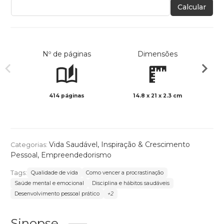
Calcular
Nº de páginas
Dimensões
414 páginas
14.8 x 21 x 2.3 cm
Preto 
Vida Saudável
,
Inspiração & Crescimento
Categorias:
Pessoal
,
Empreendedorismo
Tags:
Qualidade de vida
Como vencer a procrastinação
Saúde mental e emocional
Disciplina e hábitos saudáveis
Desenvolvimento pessoal prático
+2
Sinopse