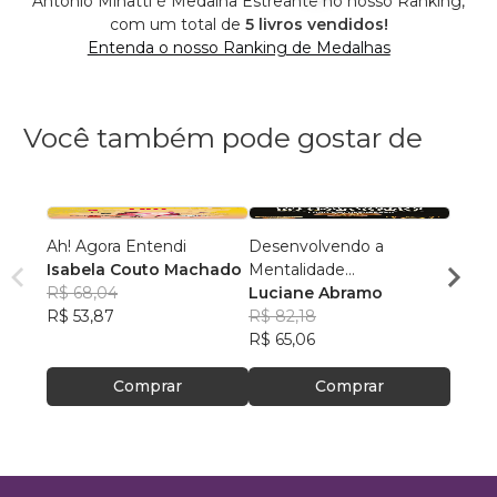
Antonio Minatti é Medalha Estreante no nosso Ranking,
com um total de
5 livros vendidos!
Entenda o nosso Ranking de Medalhas
Você também pode gostar de
Ah! Agora Entendi
Desenvolvendo a
CAMI
Isabela Couto Machado
Mentalidade
VIVE
R$ 68,04
Empreendedora
Luciane Abramo
JOSE
R$ 53,87
R$ 82,18
R$ 44
R$ 65,06
R$ 35
Comprar
Comprar