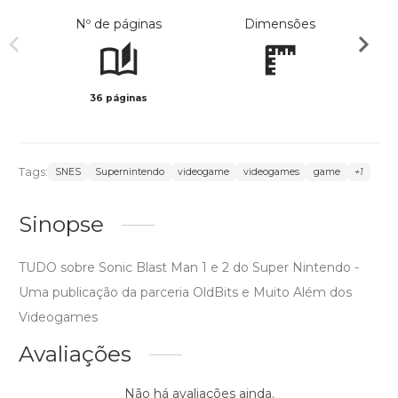
Nº de páginas
Dimensões
36 páginas
Col
Tags:
SNES
Supernintendo
videogame
videogames
game
+1
Sinopse
TUDO sobre Sonic Blast Man 1 e 2 do Super Nintendo -
Uma publicação da parceria OldBits e Muito Além dos
Videogames
Avaliações
Não há avaliações ainda.