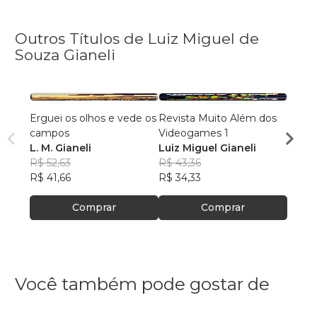
Outros Títulos de Luiz Miguel de
Souza Gianeli
Erguei os olhos e vede os
Revista Muito Além dos
Muito
campos
Videogames 1
Vide
L. M. Gianeli
Luiz Miguel Gianeli
Luiz 
R$ 52,63
R$ 43,36
R$ 49
R$ 41,66
R$ 34,33
R$ 39
Comprar
Comprar
Você também pode gostar de