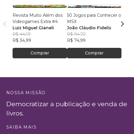
Revista Muito Além dos
50 Jogos para Conhecer o
Revis
Videogames Extra #4
MSX
Video
Luiz Miguel Gianeli
João Cláudio Fidelis
L. M. 
R$ 44,19
R$ 94,72
R$ 56
R$ 34,99
R$ 74,99
R$ 44
Comprar
Comprar
NOSSA MISSÃO
Democratizar a publicação e venda de
livros.
SAIBA MAIS