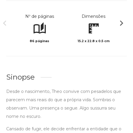
Nº de páginas
Dimensões
86 páginas
15.2 x 22.8 x 0.5 cm
Preto 
Sinopse
Desde o nascimento, Theo convive com pesadelos que
parecem mais reais do que a própria vida. Sombras o
observam. Uma presença o segue. Algo sussurra seu
nome no escuro.
Cansado de fugir, ele decide enfrentar a entidade que o