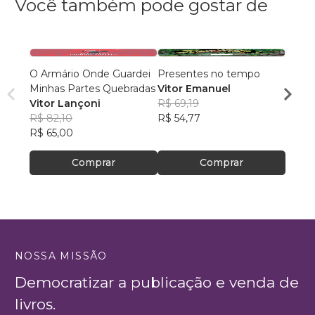
Você também pode gostar de
O Armário Onde Guardei
Presentes no tempo
RENA
Minhas Partes Quebradas
Vitor Emanuel
SOM
Vitor Lançoni
R$ 69,19
Piter
R$ 82,10
R$ 54,77
R$ 75
R$ 65,00
R$ 60
Comprar
Comprar
NOSSA MISSÃO
Democratizar a publicação e venda de
livros.