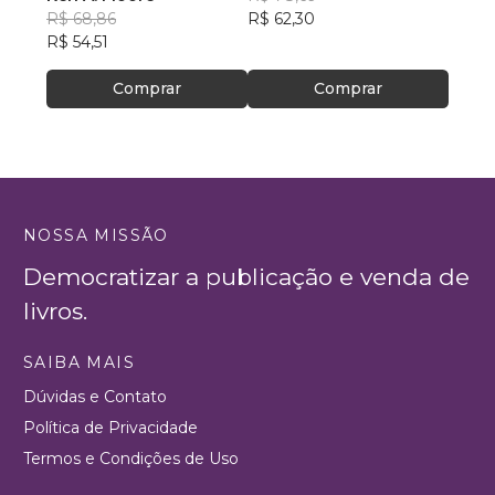
R$ 68,86
R$ 62,30
R$ 16
R$ 54,51
R$ 13
Comprar
Comprar
NOSSA MISSÃO
Democratizar a publicação e venda de
livros.
SAIBA MAIS
Dúvidas e Contato
Política de Privacidade
Termos e Condições de Uso