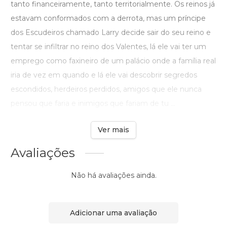
tanto financeiramente, tanto territorialmente. Os reinos já
estavam conformados com a derrota, mas um príncipe
dos Escudeiros chamado Larry decide sair do seu reino e
tentar se infiltrar no reino dos Valentes, lá ele vai ter um
emprego como faxineiro de um palácio onde a família real
iria de vez em quando e lá ele vai descobrir segredos
escondidos, herdeiros perdidos, amigos que ele nunca
pensou que faria e inimigos que fariam de tu ...
Ver mais
Avaliações
Não há avaliações ainda.
Adicionar uma avaliação