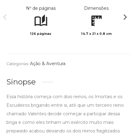
Nº de páginas
Dimensões
126 páginas
14.7 x 21 x 0.8 cm
Preto 
Ação & Aventura
Categorias:
Sinopse
Essa história começa com dois reinos, os Imortais e os
Escudeiros brigando entre si, até que um terceiro reino
chamado Valentes decide começar a participar dessa
briga e como eles tinham um exército muito mais
preparado acabou deixando os dois reinos fragilizados