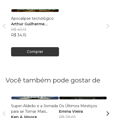
Apocalipse tecnológico
Arthur Guilherme
Morando Borges
R$ 43,13
R$ 34,15
Comprar
Você também pode gostar de
Super-Aldeão e a Jornada
Os Últimos Mestiços
Liga d
para se Tornar Mais
Emma Vieira
Parqu
Interessante!
Ken A. Moore
R$ 78,69
Rumo
Danie