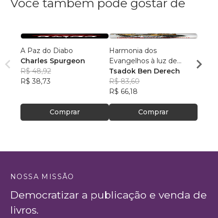
Você também pode gostar de
A Paz do Diabo
Harmonia dos
PREE
Charles Spurgeon
Evangelhos à luz de
Luiz 
R$ 48,92
manuscritos aramaicos e
Tsadok Ben Derech
R$ 77
R$ 38,73
da cultura judaica
R$ 83,60
R$ 61
R$ 66,18
Comprar
Comprar
NOSSA MISSÃO
Democratizar a publicação e venda de
livros.