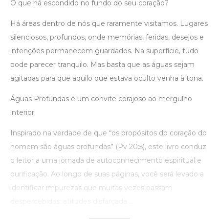
O que há escondido no fundo do seu coração?
Há áreas dentro de nós que raramente visitamos. Lugares
silenciosos, profundos, onde memórias, feridas, desejos e
intenções permanecem guardados. Na superfície, tudo
pode parecer tranquilo. Mas basta que as águas sejam
agitadas para que aquilo que estava oculto venha à tona.
Águas Profundas é um convite corajoso ao mergulho
interior.
Inspirado na verdade de que “os propósitos do coração do
homem são águas profundas” (Pv 20:5), este livro conduz
o leitor a uma jornada de autoconhecimento espiritual e
purificação. Ao longo de suas páginas, você será levado a
identificar impurezas que muitas vezes passam
despercebidas: atitudes disfarçada ...