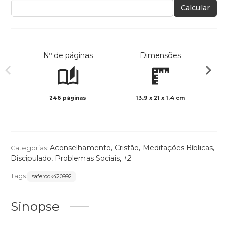
Calcular
Nº de páginas
Dimensões
246 páginas
13.9 x 21 x 1.4 cm
Preto 
Aconselhamento
,
Cristão
,
Meditações Bíblicas
,
Categorias:
Discipulado
,
Problemas Sociais
,
+2
Tags:
saferock420992
Sinopse